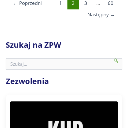
←
Poprzedni
1
2
3
…
60
Następny
→
Szukaj na ZPW
🔍
S
z
u
k
Zezwolenia
a
j
n
a
Z
P
W