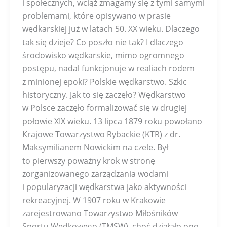
i społecznych, wciąż zmagamy się z tymi samymi
problemami, które opisywano w prasie
wędkarskiej już w latach 50. XX wieku. Dlaczego
tak się dzieje? Co poszło nie tak? I dlaczego
środowisko wędkarskie, mimo ogromnego
postępu, nadal funkcjonuje w realiach rodem
z minionej epoki? Polskie wędkarstwo. Szkic
historyczny. Jak to się zaczęło? Wędkarstwo
w Polsce zaczęło formalizować się w drugiej
połowie XIX wieku. 13 lipca 1879 roku powołano
Krajowe Towarzystwo Rybackie (KTR) z dr.
Maksymilianem Nowickim na czele. Był
to pierwszy poważny krok w stronę
zorganizowanego zarządzania wodami
i popularyzacji wędkarstwa jako aktywności
rekreacyjnej. W 1907 roku w Krakowie
zarejestrowano Towarzystwo Miłośników
Sportu Wędkowego (TMSW), choć działało ono