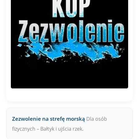
Zezwolenie na strefę morską
Dla osób
fizycznych – Bałtyk i ujścia rzek.