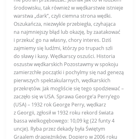
środowisku, tak również w wędkarstwie istnieje
warstwa „dark”, czyli ciemna strona wędki.
Oszukańcza, niezwykle przebiegła, czyhająca
na najmniejszy błąd lub okazję, by zaatakować
i przekuć go na własny, chory interes. Dziś
zajmiemy się ludźmi, którzy po trupach szli
do sławy i kasy. Wędkarscy oszuści. Historia
oszustw wędkarskich Pozostawmy w spokoju
zamierzchłe początki i pochylmy się nad genezą
pierwszych spektakularnych, wędkarskich
przekrętów. Jak mogliście się tego spodziewać –
zaczęło się w USA. Sprawa George’a Perry’ego
(USA) – 1932 rok George Perry, wędkarz
z Georgii, zgłosił w 1932 roku rekord świata
bassa wielkogębowego: 10,09 kg (22 funty 4
uncje). Ryba przez dekady była Świętym
Graalem drapieżników. Dopiero w 2006 roku