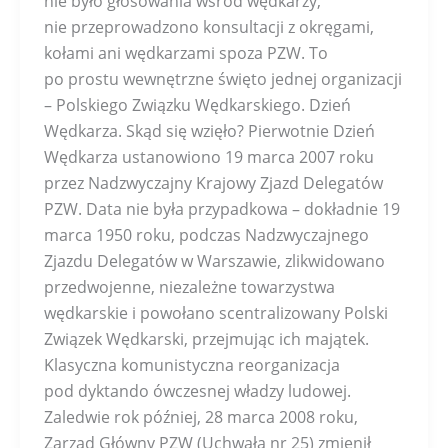
nie było głosowania wśród wędkarzy,
nie przeprowadzono konsultacji z okręgami,
kołami ani wędkarzami spoza PZW. To
po prostu wewnętrzne święto jednej organizacji
– Polskiego Związku Wędkarskiego. Dzień
Wędkarza. Skąd się wzięło? Pierwotnie Dzień
Wędkarza ustanowiono 19 marca 2007 roku
przez Nadzwyczajny Krajowy Zjazd Delegatów
PZW. Data nie była przypadkowa – dokładnie 19
marca 1950 roku, podczas Nadzwyczajnego
Zjazdu Delegatów w Warszawie, zlikwidowano
przedwojenne, niezależne towarzystwa
wędkarskie i powołano scentralizowany Polski
Związek Wędkarski, przejmując ich majątek.
Klasyczna komunistyczna reorganizacja
pod dyktando ówczesnej władzy ludowej.
Zaledwie rok później, 28 marca 2008 roku,
Zarząd Główny PZW (Uchwałą nr 25) zmienił