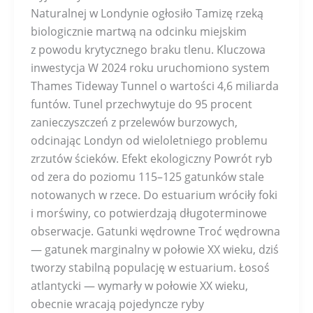
Naturalnej w Londynie ogłosiło Tamizę rzeką
biologicznie martwą na odcinku miejskim
z powodu krytycznego braku tlenu. Kluczowa
inwestycja W 2024 roku uruchomiono system
Thames Tideway Tunnel o wartości 4,6 miliarda
funtów. Tunel przechwytuje do 95 procent
zanieczyszczeń z przelewów burzowych,
odcinając Londyn od wieloletniego problemu
zrzutów ścieków. Efekt ekologiczny Powrót ryb
od zera do poziomu 115–125 gatunków stale
notowanych w rzece. Do estuarium wróciły foki
i morświny, co potwierdzają długoterminowe
obserwacje. Gatunki wędrowne Troć wędrowna
— gatunek marginalny w połowie XX wieku, dziś
tworzy stabilną populację w estuarium. Łosoś
atlantycki — wymarły w połowie XX wieku,
obecnie wracają pojedyncze ryby