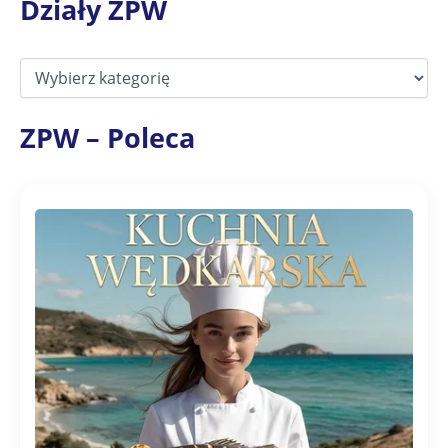
Działy ZPW
D
z
i
a
ZPW – Poleca
ł
y
Z
P
W