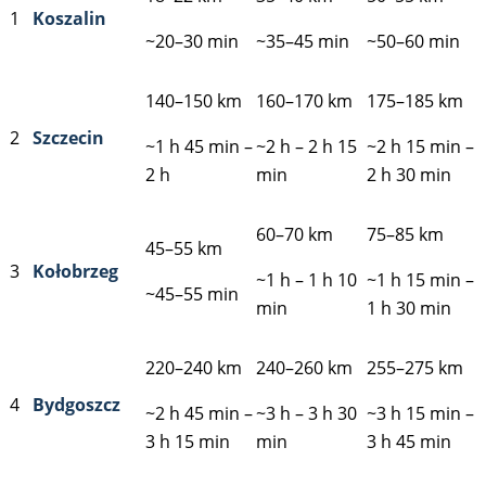
1
Koszalin
~20–30 min
~35–45 min
~50–60 min
140–150 km
160–170 km
175–185 km
2
Szczecin
~1 h 45 min –
~2 h – 2 h 15
~2 h 15 min –
2 h
min
2 h 30 min
60–70 km
75–85 km
45–55 km
3
Kołobrzeg
~1 h – 1 h 10
~1 h 15 min –
~45–55 min
min
1 h 30 min
220–240 km
240–260 km
255–275 km
4
Bydgoszcz
~2 h 45 min –
~3 h – 3 h 30
~3 h 15 min –
3 h 15 min
min
3 h 45 min