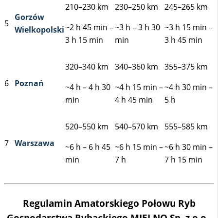
210–230 km
230–250 km
245–265 km
Gorzów
5
~2 h 45 min –
~3 h – 3 h 30
~3 h 15 min –
Wielkopolski
3 h 15 min
min
3 h 45 min
320–340 km
340–360 km
355–375 km
6
Poznań
~4 h – 4 h 30
~4 h 15 min –
~4 h 30 min –
min
4 h 45 min
5 h
520–550 km
540–570 km
555–585 km
7
Warszawa
~6 h – 6 h 45
~6 h 15 min –
~6 h 30 min –
min
7 h
7 h 15 min
Regulamin Amatorskiego Połowu Ryb
Gospodarstwa Rybackiego MIELNO Sp. z o.o.