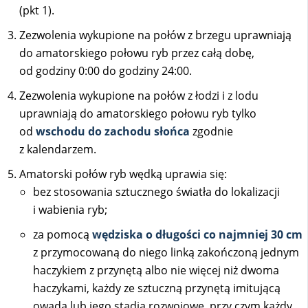
(pkt 1).
Zezwolenia wykupione na połów z brzegu uprawniają
do amatorskiego połowu ryb przez całą dobę,
od godziny 0:00 do godziny 24:00.
Zezwolenia wykupione na połów z łodzi i z lodu
uprawniają do amatorskiego połowu ryb tylko
od
wschodu do zachodu słońca
zgodnie
z kalendarzem.
Amatorski połów ryb wędką uprawia się:
bez stosowania sztucznego światła do lokalizacji
i wabienia ryb;
za pomocą
wędziska o długości co najmniej 30 cm
z przymocowaną do niego linką zakończoną jednym
haczykiem z przynętą albo nie więcej niż dwoma
haczykami, każdy ze sztuczną przynętą imitującą
owada lub jego stadia rozwojowe, przy czym każdy