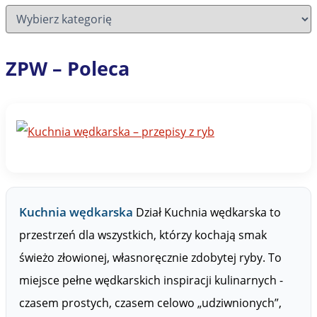
D
z
i
a
ZPW – Poleca
ł
y
Z
P
W
Kuchnia wędkarska
Dział Kuchnia wędkarska to
przestrzeń dla wszystkich, którzy kochają smak
świeżo złowionej, własnoręcznie zdobytej ryby. To
miejsce pełne wędkarskich inspiracji kulinarnych -
czasem prostych, czasem celowo „udziwnionych”,