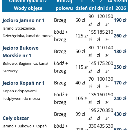
Obwód rybacki /
Rodzaj
1
3
7
14
Sezon
Wody objęte
połowu
dzień
dni
dni
dni
2026
90
120
150
Brzeg
60 zł
190 zł
Jezioro Jamno nr 1
zł
zł
zł
Jamno, Strzeżenica,
Łódź +
155
185
210
125 zł
260 zł
Dzierżęcinka, kanał do morza
brzeg
zł
zł
zł
80
110
140
Jezioro Bukowo
Brzeg
50 zł
180 zł
zł
zł
zł
Morskie nr 1
Łódź +
145
175
200
Bukowo, Bagiennica, kanał
115 zł
250 zł
brzeg
zł
zł
zł
Szczuczy
70
100
130
Brzeg
40 zł
170 zł
Jezioro Kopań nr 1
zł
zł
zł
Kopań z dopływami
Łódź +
135
160
190
105 zł
240 zł
i odpływem do morza
brzeg
zł
zł
zł
195
270
350
Brzeg
99 zł
430 zł
zł
zł
zł
Cały obszar
Łódź +
330
435
530
Jamno + Bukowo + Kopań
229 zł
630 zł