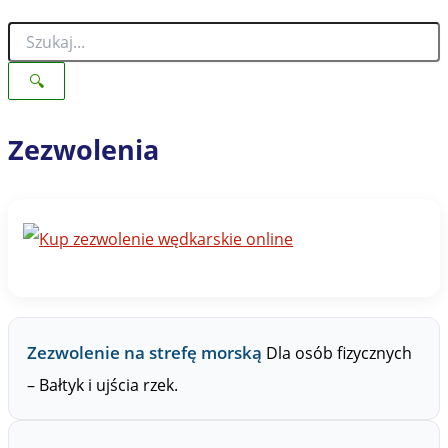
S
z
u
🔍
k
a
j
Zezwolenia
n
a
Z
P
W
Zezwolenie na strefę morską
Dla osób fizycznych
– Bałtyk i ujścia rzek.