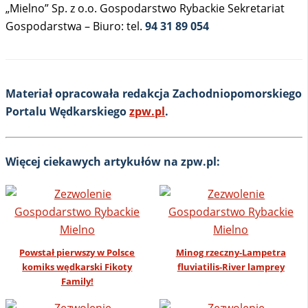
„Mielno” Sp. z o.o. Gospodarstwo Rybackie
Sekretariat
Gospodarstwa – Biuro: tel.
94 31 89 054
Materiał opracowała redakcja Zachodniopomorskiego
Portalu Wędkarskiego
zpw.pl
.
Więcej ciekawych artykułów na zpw.pl:
Powstał pierwszy w Polsce
Minog rzeczny-Lampetra
komiks wędkarski Fikoty
fluviatilis-River lamprey
Family!