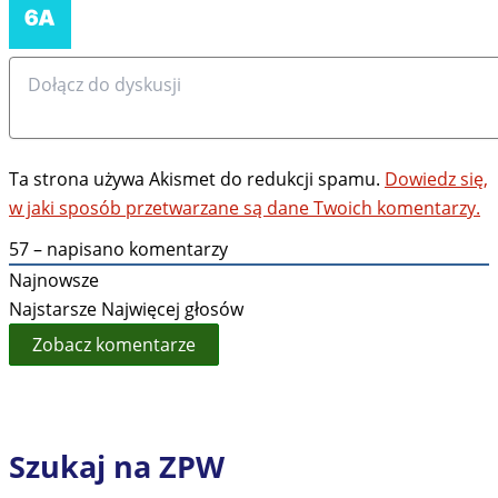
Ta strona używa Akismet do redukcji spamu.
Dowiedz się,
w jaki sposób przetwarzane są dane Twoich komentarzy.
57
– napisano komentarzy
Najnowsze
Najstarsze
Najwięcej głosów
Zobacz komentarze
Szukaj na ZPW