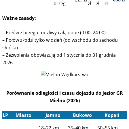
brzeg
zł
zł
zł
Ważne zasady:
– Połów z brzegu możliwy całą dobę (0:00–24:00).
– Połów z łodzi tylko w dzień (od wschodu do zachodu
słońca).
– Zezwolenia obowiązują od 1 stycznia do 31 grudnia
2026.
Porównanie odległości i czasu dojazdu do jezior GR
Mielno (2026)
LP
Miasto
Jamno
Bukowo
Kopań
18–22 km
35–40 km
50–55 km