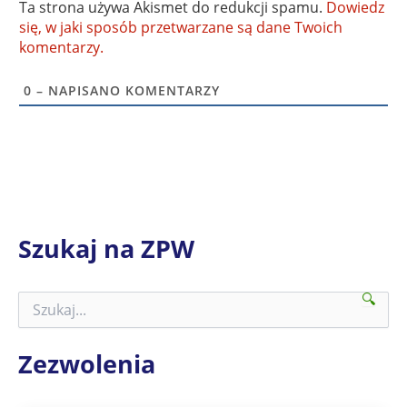
Ta strona używa Akismet do redukcji spamu.
Dowiedz
się, w jaki sposób przetwarzane są dane Twoich
komentarzy.
0
– NAPISANO KOMENTARZY
Szukaj na ZPW
🔍
S
z
u
k
Zezwolenia
a
j