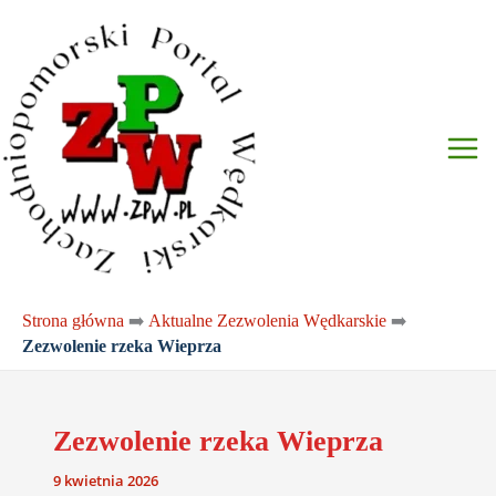
Przejdź
do
treści
Strona główna
➡️
Aktualne Zezwolenia Wędkarskie
➡️
Zezwolenie rzeka Wieprza
Zezwolenie rzeka Wieprza
9 kwietnia 2026