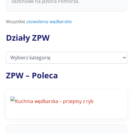
sezonowe na jeziora Pomorza.
Wszystkie
zezwolenia wędkarskie
Działy ZPW
D
z
i
a
ZPW – Poleca
ł
y
Z
P
W