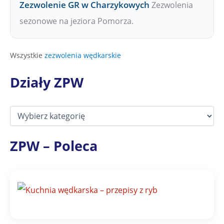
Zezwolenie GR w Charzykowych
Zezwolenia
sezonowe na jeziora Pomorza.
Wszystkie
zezwolenia wędkarskie
Działy ZPW
D
z
i
a
ZPW – Poleca
ł
y
Z
P
W