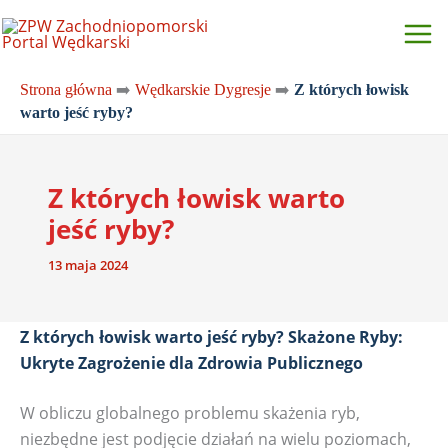
Przejdź
do
treści
Strona główna
➡️
Wędkarskie Dygresje
➡️
Z których łowisk
warto jeść ryby?
Z których łowisk warto
jeść ryby?
13 maja 2024
Z których łowisk warto jeść ryby? Skażone Ryby:
Ukryte Zagrożenie dla Zdrowia Publicznego
W obliczu globalnego problemu skażenia ryb,
niezbędne jest podjęcie działań na wielu poziomach,