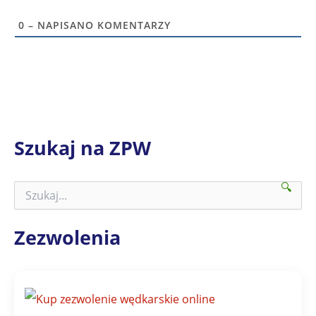
0
– NAPISANO KOMENTARZY
Szukaj na ZPW
🔍
S
z
u
k
Zezwolenia
a
j
n
a
Z
P