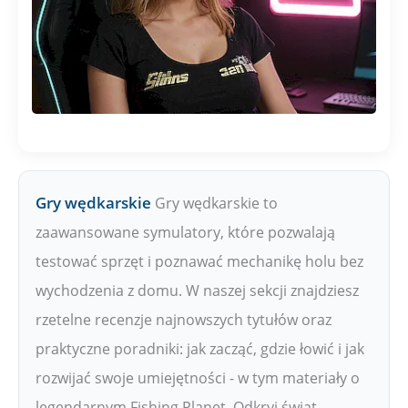
Gry wędkarskie
Gry wędkarskie to
zaawansowane symulatory, które pozwalają
testować sprzęt i poznawać mechanikę holu bez
wychodzenia z domu. W naszej sekcji znajdziesz
rzetelne recenzje najnowszych tytułów oraz
praktyczne poradniki: jak zacząć, gdzie łowić i jak
rozwijać swoje umiejętności - w tym materiały o
legendarnym Fishing Planet. Odkryj świat