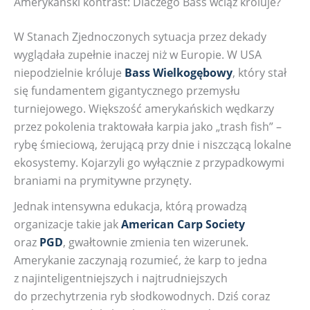
Amerykański kontrast: Dlaczego Bass wciąż króluje?
W Stanach Zjednoczonych sytuacja przez dekady
wyglądała zupełnie inaczej niż w Europie. W USA
niepodzielnie króluje
Bass Wielkogębowy
, który stał
się fundamentem gigantycznego przemysłu
turniejowego. Większość amerykańskich wędkarzy
przez pokolenia traktowała karpia jako „trash fish” –
rybę śmieciową, żerującą przy dnie i niszczącą lokalne
ekosystemy. Kojarzyli go wyłącznie z przypadkowymi
braniami na prymitywne przynęty.
Jednak intensywna edukacja, którą prowadzą
organizacje takie jak
American Carp Society
oraz
PGD
, gwałtownie zmienia ten wizerunek.
Amerykanie zaczynają rozumieć, że karp to jedna
z najinteligentniejszych i najtrudniejszych
do przechytrzenia ryb słodkowodnych. Dziś coraz