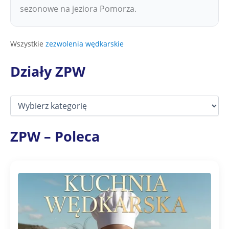
sezonowe na jeziora Pomorza.
Wszystkie
zezwolenia wędkarskie
Działy ZPW
D
z
i
a
ZPW – Poleca
ł
y
Z
P
W