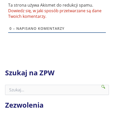
Ta strona używa Akismet do redukcji spamu.
Dowiedz się, w jaki sposób przetwarzane są dane
Twoich komentarzy.
0
– NAPISANO KOMENTARZY
Szukaj na ZPW
🔍
S
z
u
k
Zezwolenia
a
j