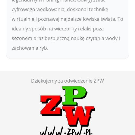
cyfrowego wędkowania, doskonal technikę
wirtualnie i poznawaj najdalsze łowiska świata. To
idealny sposób na wieczorny relaks poza
sezonem oraz bezpieczną naukę czytania wody i
zachowania ryb.
Dziękujemy za odwiedzenie ZPW