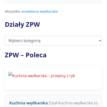
Wszystkie
zezwolenia wędkarskie
Działy ZPW
D
z
i
a
ZPW – Poleca
ł
y
Z
P
W
Kuchnia wędkarska
Dział Kuchnia wędkarska to