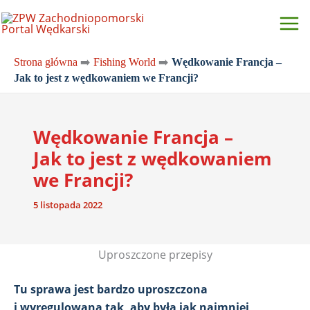
Przejdź
do
treści
Strona główna
➡️
Fishing World
➡️
Wędkowanie Francja –
Jak to jest z wędkowaniem we Francji?
Wędkowanie Francja –
Jak to jest z wędkowaniem
we Francji?
5 listopada 2022
Uproszczone przepisy
Tu sprawa jest bardzo uproszczona
i wyregulowana tak, aby była jak najmniej