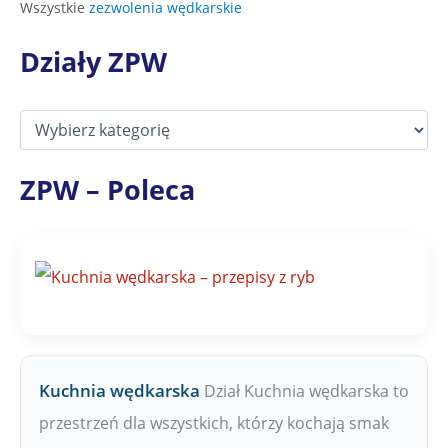
Wszystkie
zezwolenia wędkarskie
Działy ZPW
D
z
i
a
ZPW – Poleca
ł
y
Z
P
W
Kuchnia wędkarska
Dział Kuchnia wędkarska to
przestrzeń dla wszystkich, którzy kochają smak