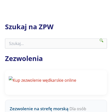
Szukaj na ZPW
🔍
S
z
u
k
Zezwolenia
a
j
n
a
Z
P
W
Zezwolenie na strefę morską
Dla osób