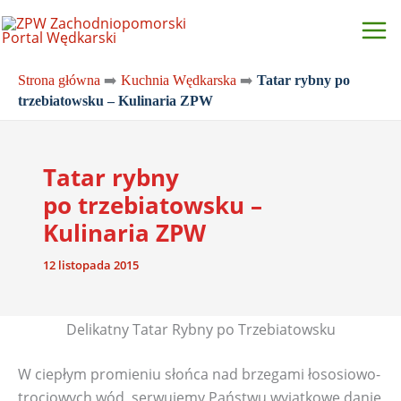
Przejdź
do
treści
Strona główna
➡️
Kuchnia Wędkarska
➡️
Tatar rybny po
trzebiatowsku – Kulinaria ZPW
Tatar rybny
po trzebiatowsku –
Kulinaria ZPW
12 listopada 2015
Delikatny Tatar Rybny po Trzebiatowsku
W ciepłym promieniu słońca nad brzegami łososiowo-
trociowych wód, serwujemy Państwu wyjątkowe danie