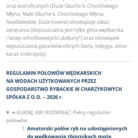
oraz eutroficznych (Duże Głuche k. Chocińskiego
Młyna, Małe Głuche k. Chocińskiego Młyna,
Niedźwiedzie, Duże Łowne) obowiązuje zakaz
zanęcania (dopuszczalna jest tylko glina wędkarska
i larwy ochotkowatych/„dzikuny”) oraz obowiązek
wypuszczania gatunków obcych (karp, tołpyga, amur,
karaś srebrzysty).
REGULAMIN POŁOWÓW WĘDKARSKICH
NA WODACH UŻYTKOWANYCH PRZEZ
GOSPODARSTWO RYBACKIE W CHARZYKOWYCH
SPÓŁKA Z O.O. – 2026 r.
➔ KLIKNIJ, ABY ROZWINĄĆ: Pełny regulamin
połowów
Amatorski połów ryb na udostępnionych
do wędkowania zbiornikach może