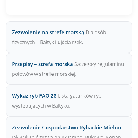
P
W
Zezwolenie na strefę morską
Dla osób
fizycznych – Bałtyk i ujścia rzek.
Przepisy – strefa morska
Szczegóły regulaminu
połowów w strefie morskiej.
Wykaz ryb FAO 28
Lista gatunków ryb
występujących w Bałtyku.
Zezwolenie Gospodarstwo Rybackie Mielno
Jak wykupić zezwolenie? Jamno, Bukowo, Kopań.