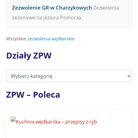
Zezwolenie GR w Charzykowych
Zezwolenia
sezonowe na jeziora Pomorza.
Wszystkie
zezwolenia wędkarskie
Działy ZPW
D
z
i
a
ZPW – Poleca
ł
y
Z
P
W