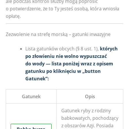
ale podczas kontroli służby mogą poprosić
o potwierdzenie, że to Ty jesteś osobą, która wniosła
opłatę.
Zezwolenie na strefę morską – gatunki inwazyjne
Lista gatunków obcych (§ 8 ust. 1),
których
po złowieniu nie wolno wypuszczać
do wody — lista poniżej wraz z opisem
gatunku po kliknięciu w „button
Gatunek”:
Gatunek
Opis
Gatunek ryby z rodziny
babkowatych, pochodzący
z obszarów Azji. Posiada