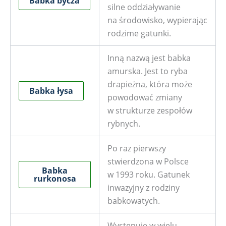
Babka bycza
silne oddziaływanie
na środowisko, wypierając
rodzime gatunki.
Inną nazwą jest babka
amurska. Jest to ryba
drapieżna, która może
Babka łysa
powodować zmiany
w strukturze zespołów
rybnych.
Po raz pierwszy
stwierdzona w Polsce
Babka
w 1993 roku. Gatunek
rurkonosa
inwazyjny z rodziny
babkowatych.
Występuje w wielu