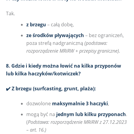
Tak.
z brzegu
– całą dobę,
ze środków pływających
– bez ograniczeń,
poza strefą nadgraniczną
(podstawa:
rozporządzenie MRiRW + przepisy graniczne).
8. Gdzie i kiedy można łowić na kilka przyponów
lub kilka haczyków/kotwiczek?
✔️ Z brzegu (surfcasting, grunt, plaża):
dozwolone
maksymalnie 3 haczyki
,
mogą być na
jednym lub kilku przyponach
.
(
Podstawa: rozporządzenie MRiRW z 27.12.2023
– art. 16.)