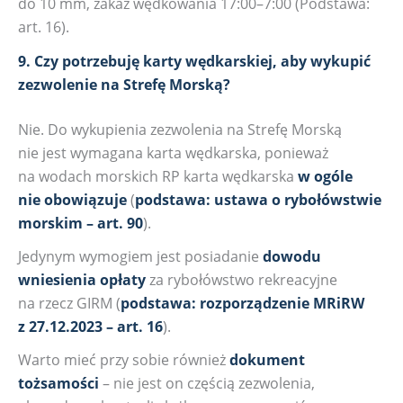
do 10 mm, zakaz wędkowania 17:00–7:00 (Podstawa:
art. 16).
9. Czy potrzebuję karty wędkarskiej, aby wykupić
zezwolenie na Strefę Morską?
Nie. Do wykupienia zezwolenia na Strefę Morską
nie jest wymagana karta wędkarska, ponieważ
na wodach morskich RP karta wędkarska
w ogóle
nie obowiązuje
(
podstawa: ustawa o rybołówstwie
morskim – art. 90
).
Jedynym wymogiem jest posiadanie
dowodu
wniesienia opłaty
za rybołówstwo rekreacyjne
na rzecz GIRM (
podstawa: rozporządzenie MRiRW
z 27.12.2023 – art. 16
).
Warto mieć przy sobie również
dokument
tożsamości
– nie jest on częścią zezwolenia,