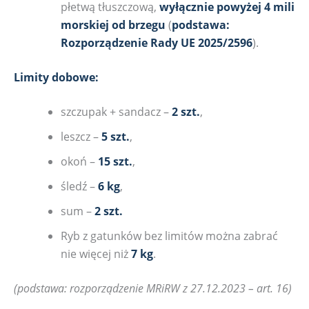
płetwą tłuszczową,
wyłącznie powyżej 4 mili
morskiej od brzegu
(
podstawa:
Rozporządzenie Rady UE 2025/2596
).
Limity dobowe:
szczupak + sandacz –
2 szt.
,
leszcz –
5 szt.
,
okoń –
15 szt.
,
śledź –
6 kg
,
sum –
2 szt.
Ryb z gatunków bez limitów można zabrać
nie więcej niż
7 kg
.
(podstawa: rozporządzenie MRiRW z 27.12.2023 – art. 16)