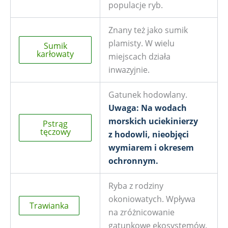
populacje ryb.
Znany też jako sumik
plamisty. W wielu
Sumik
karłowaty
miejscach działa
inwazyjnie.
Gatunek hodowlany.
Uwaga: Na wodach
morskich uciekinierzy
Pstrąg
tęczowy
z hodowli, nieobjęci
wymiarem i okresem
ochronnym.
Ryba z rodziny
okoniowatych. Wpływa
Trawianka
na zróżnicowanie
gatunkowe ekosystemów.