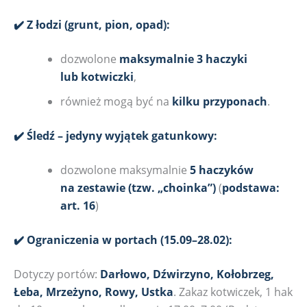
✔️ Z łodzi (grunt, pion, opad):
dozwolone
maksymalnie 3 haczyki
lub kotwiczki
,
również mogą być na
kilku przyponach
.
✔️ Śledź – jedyny wyjątek gatunkowy:
dozwolone maksymalnie
5 haczyków
na zestawie (tzw. „choinka”)
(
podstawa:
art. 16
)
✔️ Ograniczenia w portach (15.09–28.02):
Dotyczy portów:
Darłowo, Dźwirzyno, Kołobrzeg,
Łeba, Mrzeżyno, Rowy, Ustka
. Zakaz kotwiczek, 1 hak