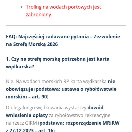
Troling na wodach portowych jest
zabroniony.
FAQ: Najczęściej zadawane pytania – Zezwolenie
na Strefę Morską 2026
1. Czy na strefę morską potrzebna jest karta
wędkarska?
Nie. Na wodach morskich RP karta wędkarska
nie
obowiązuje
(
podstawa: ustawa o rybołówstwie
morskim – art. 90
).
Do legalnego wędkowania wystarczy
dowód
wniesienia opłaty
za rybołówstwo rekreacyjne
na rzecz GIRM (
podstawa: rozporządzenie MRiRW
z 27.12.2023 – art. 16
).