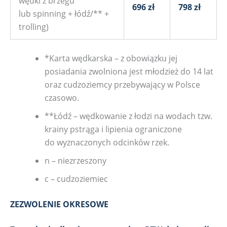
wędki z brzegu
696 zł
798 zł
lub spinning + łódź/** +
trolling)
*Karta wędkarska – z obowiązku jej
posiadania zwolniona jest młodzież do 14 lat
oraz cudzoziemcy przebywający w Polsce
czasowo.
**Łódź – wędkowanie z łodzi na wodach tzw.
krainy pstrąga i lipienia ograniczone
do wyznaczonych odcinków rzek.
n – niezrzeszony
c – cudzoziemiec
ZEZWOLENIE OKRESOWE