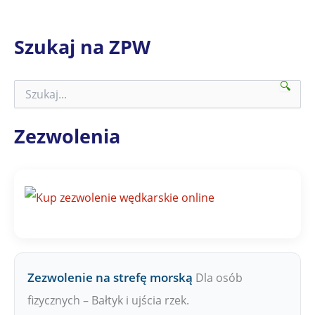
Szukaj na ZPW
🔍
S
z
u
k
Zezwolenia
a
j
n
a
Z
P
W
Zezwolenie na strefę morską
Dla osób
fizycznych – Bałtyk i ujścia rzek.