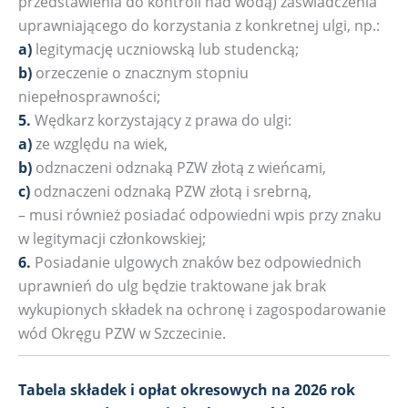
przedstawienia do kontroli nad wodą) zaświadczenia
uprawniającego do korzystania z konkretnej ulgi, np.:
a)
legitymację uczniowską lub studencką;
b)
orzeczenie o znacznym stopniu
niepełnosprawności;
5.
Wędkarz korzystający z prawa do ulgi:
a)
ze względu na wiek,
b)
odznaczeni odznaką PZW złotą z wieńcami,
c)
odznaczeni odznaką PZW złotą i srebrną,
– musi również posiadać odpowiedni wpis przy znaku
w legitymacji członkowskiej;
6.
Posiadanie ulgowych znaków bez odpowiednich
uprawnień do ulg będzie traktowane jak brak
wykupionych składek na ochronę i zagospodarowanie
wód Okręgu PZW w Szczecinie.
Tabela składek i opłat okresowych na 2026 rok