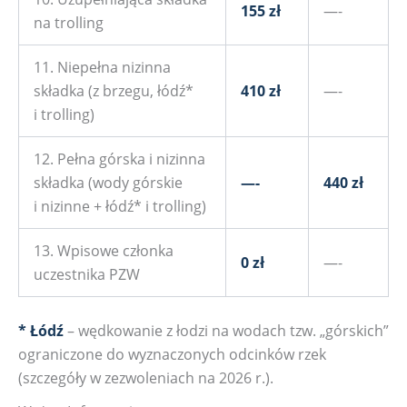
155 zł
—-
na trolling
11. Niepełna nizinna
składka (z brzegu, łódź*
410 zł
—-
i trolling)
12. Pełna górska i nizinna
składka (wody górskie
—-
440 zł
i nizinne + łódź* i trolling)
13. Wpisowe członka
0 zł
—-
uczestnika PZW
* Łódź
– wędkowanie z łodzi na wodach tzw. „górskich”
ograniczone do wyznaczonych odcinków rzek
(szczegóły w zezwoleniach na 2026 r.).