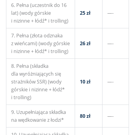
6. Pełna (uczestnik do 16
lat) (wody górskie
25 zł
—-
i nizinne + łódź* i trolling)
7. Pełna (złota odznaka
z wieńcami) (wody górskie
26 zł
—-
i nizinne + łódź* i trolling)
8. Pełna (składka
dla wyróżniających się
strażników SSR) (wody
10 zł
—-
górskie i nizinne + łódź*
i trolling)
9. Uzupełniająca składka
80 zł
—-
na wędkowanie z łodzi*
10. Uzupełniająca składka