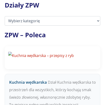
Działy ZPW
D
z
i
a
ZPW – Poleca
ł
y
Z
P
W
Kuchnia wędkarska
Dział Kuchnia wędkarska to
przestrzeń dla wszystkich, którzy kochają smak
świeżo złowionej, własnoręcznie zdobytej ryby.
To miejsce pełne wędkarskich inspiracji