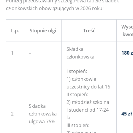
Poniżej przedstawiamy szczegółową tabelę składek
członkowskich obowiązujących w 2026 roku:
Wyso
L.p.
Stopnie ulgi
Treść
kwo
Składka
1
–
180 z
członkowska
I stopień:
1) członkowie
uczestnicy do lat 16
II stopień:
2) młodzież szkolna
Składka
i studenci od 17-24
2
członkowska
45 zł
lat
ulgowa 75%
III stopień: