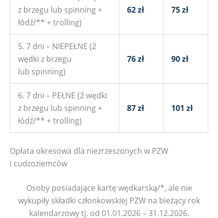
z brzegu lub spinning +
62 zł
75 zł
łódź/** + trolling)
5. 7 dni – NIEPEŁNE (2
wędki z brzegu
76 zł
90 zł
lub spinning)
6. 7 dni – PEŁNE (2 wędki
z brzegu lub spinning +
87 zł
101 zł
łódź/** + trolling)
Opłata okresowa dla niezrzeszonych w PZW
i cudzoziemców
Osoby posiadające kartę wędkarską/*, ale nie
wykupiły składki członkowskiej PZW na bieżący rok
kalendarzowy tj. od 01.01.2026 – 31.12.2026.