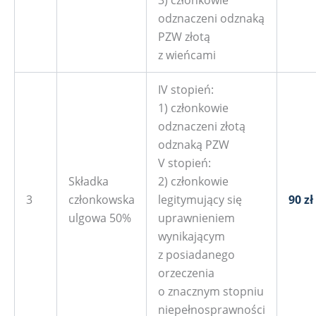
3) członkowie
odznaczeni odznaką
PZW złotą
z wieńcami
IV stopień:
1) członkowie
odznaczeni złotą
odznaką PZW
V stopień:
Składka
2) członkowie
3
członkowska
legitymujący się
90 zł
ulgowa 50%
uprawnieniem
wynikającym
z posiadanego
orzeczenia
o znacznym stopniu
niepełnosprawności