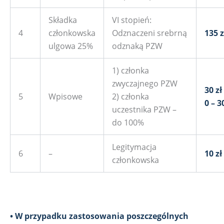
Składka
VI stopień:
4
członkowska
Odznaczeni srebrną
135 z
ulgowa 25%
odznaką PZW
1) członka
zwyczajnego PZW
30 zł
5
Wpisowe
2) członka
0 – 3
uczestnika PZW –
do 100%
Legitymacja
6
–
10 zł
członkowska
• W przypadku zastosowania poszczególnych