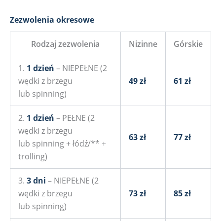
Zezwolenia okresowe
Rodzaj zezwolenia
Nizinne
Górskie
1.
1 dzień
– NIEPEŁNE (2
wędki z brzegu
49 zł
61 zł
lub spinning)
2.
1 dzień
– PEŁNE (2
wędki z brzegu
63 zł
77 zł
lub spinning + łódź/** +
trolling)
3.
3 dni
– NIEPEŁNE (2
wędki z brzegu
73 zł
85 zł
lub spinning)