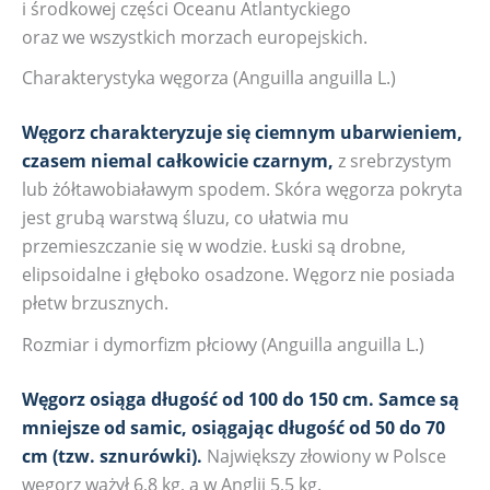
i środkowej części Oceanu Atlantyckiego
oraz we wszystkich morzach europejskich.
Charakterystyka węgorza (Anguilla anguilla L.)
Węgorz charakteryzuje się ciemnym ubarwieniem,
czasem niemal całkowicie czarnym,
z srebrzystym
lub żółtawobiaławym spodem. Skóra węgorza pokryta
jest grubą warstwą śluzu, co ułatwia mu
przemieszczanie się w wodzie. Łuski są drobne,
elipsoidalne i głęboko osadzone. Węgorz nie posiada
płetw brzusznych.
Rozmiar i dymorfizm płciowy (Anguilla anguilla L.)
Węgorz osiąga długość od 100 do 150 cm. Samce są
mniejsze od samic, osiągając długość od 50 do 70
cm (tzw. sznurówki).
Największy złowiony w Polsce
węgorz ważył 6,8 kg, a w Anglii 5,5 kg.