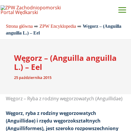
Przejdź
do
treści
Strona główna
➡️
ZPW Encyklopedia
➡️
Węgorz – (Anguilla
anguilla L.) – Eel
Węgorz – (Anguilla anguilla
L.) – Eel
25 października 2015
Węgorz – Ryba z rodziny węgorzowatych (Anguillidae)
Węgorz, ryba z rodziny węgorzowatych
(Anguillidae) i rzędu węgorzokształtnych
(Anguilliformes), jest szeroko rozpowszechniony