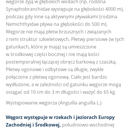
węgorze żyją w głębokich wodach (np. rodzina
Synaphobranchidae występuje na głębokości 4000 m),
podczas gdy inne są aktywnymi pływakami (rodzina
Nemichthyidae pływa na głębokości do 500 m).
Węgorze nie mają płetw brzusznych i związanych
z nimi struktur szkieletowych. Płetwy piersiowe (w tych
gatunkach, które je mają) są umieszczone
w środkowej części bocznej i nie mają kości
postemporalnej łączącej obręcz barkową z czaszką.
Płetwy ogonowe i odbytowe są długie, zwykle
połączone z płetwą ogonową. Ciało jest bardzo
wydłużone, a w zależności od gatunku węgorze mogą
osiągać od 10 cm do 3 m długości i ważyć do 65 kg.
Występowanie węgorza (Anguilla anguilla L.)
Węgorz występuje w rzekach i jeziorach Europy
Zachodniej i Środkowej,
południowo-wschodniej