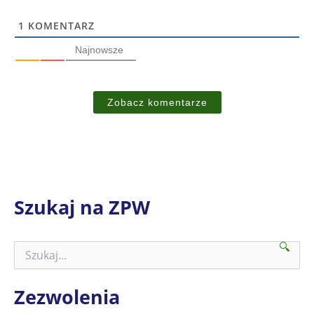
1
KOMENTARZ
Najnowsze
Zobacz komentarze
Szukaj na ZPW
🔍
S
z
u
k
Zezwolenia
a