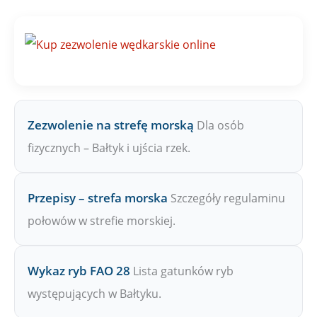
j
n
a
Z
P
W
Zezwolenie na strefę morską
Dla osób
fizycznych – Bałtyk i ujścia rzek.
Przepisy – strefa morska
Szczegóły regulaminu
połowów w strefie morskiej.
Wykaz ryb FAO 28
Lista gatunków ryb
występujących w Bałtyku.