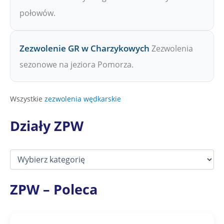
połowów.
Zezwolenie GR w Charzykowych
Zezwolenia
sezonowe na jeziora Pomorza.
Wszystkie
zezwolenia wędkarskie
Działy ZPW
D
z
i
a
ZPW – Poleca
ł
y
Z
P