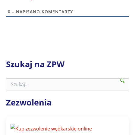
0
– NAPISANO KOMENTARZY
Szukaj na ZPW
🔍
S
z
u
k
Zezwolenia
a
j
n
a
Z