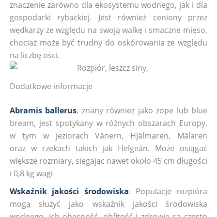
znaczenie zarówno dla ekosystemu wodnego, jak i dla
gospodarki rybackiej. Jest również ceniony przez
wędkarzy ze względu na swoją walkę i smaczne mięso,
chociaż może być trudny do oskórowania ze względu
na liczbę ości.
Dodatkowe informacje
Abramis ballerus
, znany również jako zope lub blue
bream, jest spotykany w różnych obszarach Europy,
w tym w jeziorach Vänern, Hjälmaren, Mälaren
oraz w rzekach takich jak Helgeån. Może osiągać
większe rozmiary, sięgając nawet około 45 cm długości
i 0,8 kg wagi
Wskaźnik jakości środowiska
: Populacje rozpióra
mogą służyć jako wskaźnik jakości środowiska
wodnego. Ich obecność, obfitość i zdrowie są często