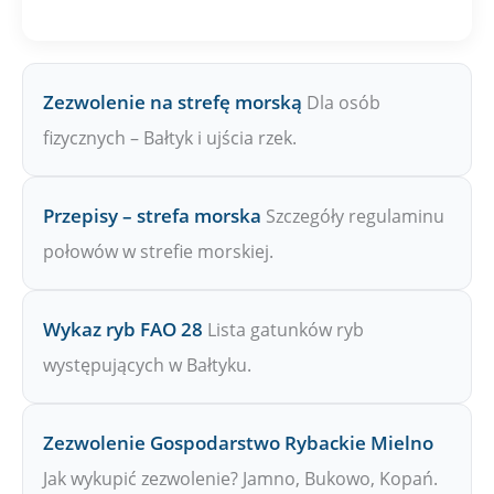
P
W
Zezwolenie na strefę morską
Dla osób
fizycznych – Bałtyk i ujścia rzek.
Przepisy – strefa morska
Szczegóły regulaminu
połowów w strefie morskiej.
Wykaz ryb FAO 28
Lista gatunków ryb
występujących w Bałtyku.
Zezwolenie Gospodarstwo Rybackie Mielno
Jak wykupić zezwolenie? Jamno, Bukowo, Kopań.