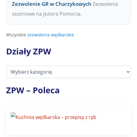
Zezwolenie GR w Charzykowych
Zezwolenia
sezonowe na jeziora Pomorza.
Wszystkie
zezwolenia wędkarskie
Działy ZPW
D
z
i
a
ZPW – Poleca
ł
y
Z
P
W