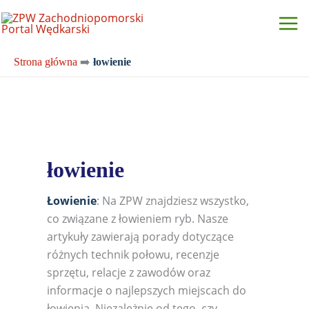
Przejdź
do
treści
Strona główna
➡️
łowienie
łowienie
Łowienie
: Na ZPW znajdziesz wszystko,
co związane z łowieniem ryb. Nasze
artykuły zawierają porady dotyczące
różnych technik połowu, recenzje
sprzętu, relacje z zawodów oraz
informacje o najlepszych miejscach do
łowienia. Niezależnie od tego, czy