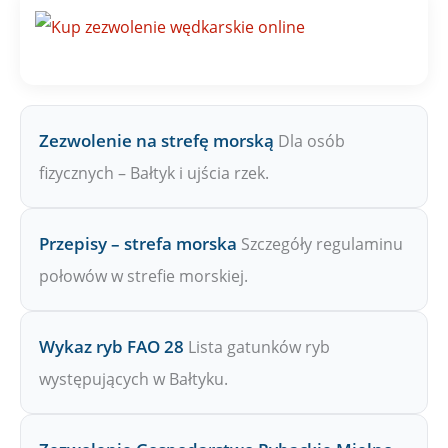
a
Z
P
W
Zezwolenie na strefę morską
Dla osób
fizycznych – Bałtyk i ujścia rzek.
Przepisy – strefa morska
Szczegóły regulaminu
połowów w strefie morskiej.
Wykaz ryb FAO 28
Lista gatunków ryb
występujących w Bałtyku.