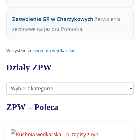
Zezwolenie GR w Charzykowych
Zezwolenia
sezonowe na jeziora Pomorza.
Wszystkie
zezwolenia wędkarskie
Działy ZPW
D
z
i
a
ZPW – Poleca
ł
y
Z
P
W