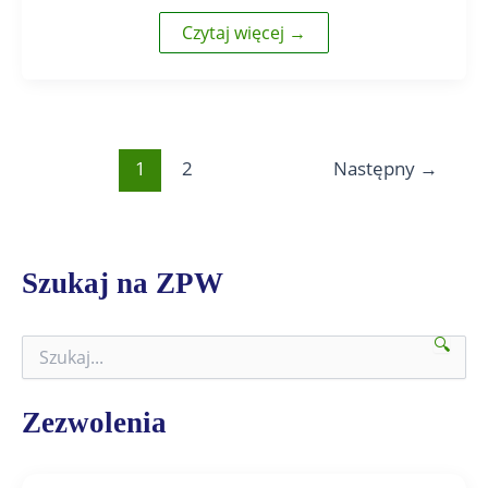
Czytaj więcej →
1
2
Następny
→
Szukaj na ZPW
🔍
S
z
u
k
Zezwolenia
a
j
n