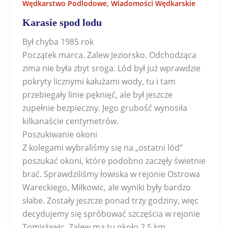
,
Wędkarstwo Podlodowe
Wiadomości Wędkarskie
Karasie spod lodu
Był chyba 1985 rok
Początek marca. Zalew Jeziorsko. Odchodząca
zima nie była zbyt sroga. Lód był już wprawdzie
pokryty licznymi kałużami wody, tu i tam
przebiegały linie pęknięć, ale był jeszcze
zupełnie bezpieczny. Jego grubość wynosiła
kilkanaście centymetrów.
Poszukiwanie okoni
Z kolegami wybraliśmy się na „ostatni lód”
poszukać okoni, które podobno zaczęły świetnie
brać. Sprawdziliśmy łowiska w rejonie Ostrowa
Wareckiego, Miłkowic, ale wyniki były bardzo
słabe. Zostały jeszcze ponad trzy godziny, więc
decydujemy się spróbować szczęścia w rejonie
Tomisławic. Zalew ma tu około 2,5 km