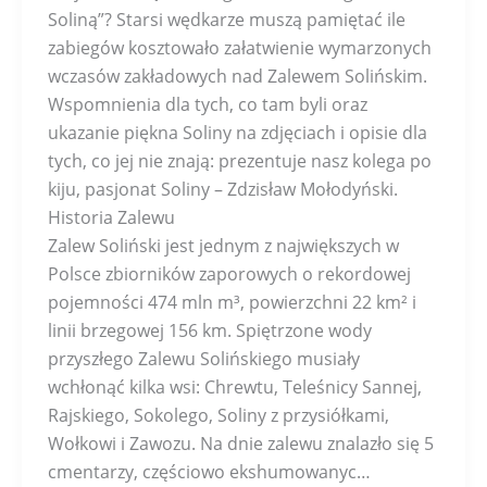
Soliną”? Starsi wędkarze muszą pamiętać ile
zabiegów kosztowało załatwienie wymarzonych
wczasów zakładowych nad Zalewem Solińskim.
Wspomnienia dla tych, co tam byli oraz
ukazanie piękna Soliny na zdjęciach i opisie dla
tych, co jej nie znają: prezentuje nasz kolega po
kiju, pasjonat Soliny – Zdzisław Mołodyński.
Historia Zalewu
Zalew Soliński jest jednym z największych w
Polsce zbiorników zaporowych o rekordowej
pojemności 474 mln m³, powierzchni 22 km² i
linii brzegowej 156 km. Spiętrzone wody
przyszłego Zalewu Solińskiego musiały
wchłonąć kilka wsi: Chrewtu, Teleśnicy Sannej,
Rajskiego, Sokolego, Soliny z przysiółkami,
Wołkowi i Zawozu. Na dnie zalewu znalazło się 5
cmentarzy, częściowo ekshumowanyc…