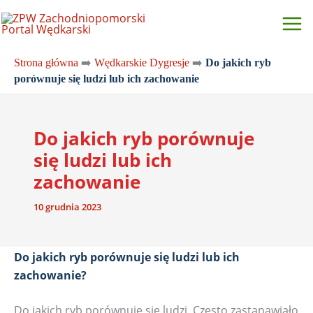
Przejdź
do
treści
Strona główna
➡️
Wędkarskie Dygresje
➡️
Do jakich ryb
porównuje się ludzi lub ich zachowanie
Do jakich ryb porównuje
się ludzi lub ich
zachowanie
10 grudnia 2023
Do jakich ryb porównuje się ludzi lub ich
zachowanie?
Do jakich ryb porównuje się ludzi. Często zastanawiało