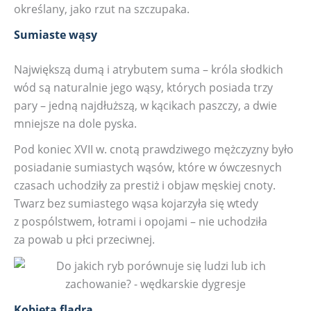
określany, jako rzut na szczupaka.
Sumiaste wąsy
Największą dumą i atrybutem suma – króla słodkich
wód są naturalnie jego wąsy, których posiada trzy
pary – jedną najdłuższą, w kącikach paszczy, a dwie
mniejsze na dole pyska.
Pod koniec XVII w. cnotą prawdziwego mężczyzny było
posiadanie sumiastych wąsów, które w ówczesnych
czasach uchodziły za prestiż i objaw męskiej cnoty.
Twarz bez sumiastego wąsa kojarzyła się wtedy
z pospólstwem, łotrami i opojami – nie uchodziła
za powab u płci przeciwnej.
Kobieta flądra