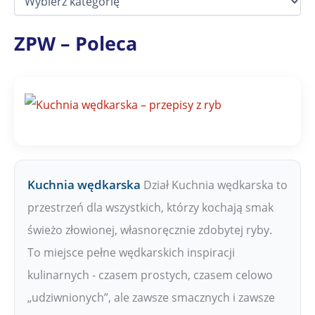
z
i
a
ZPW – Poleca
ł
y
Z
P
W
Kuchnia wędkarska
Dział Kuchnia wędkarska to
przestrzeń dla wszystkich, którzy kochają smak
świeżo złowionej, własnoręcznie zdobytej ryby.
To miejsce pełne wędkarskich inspiracji
kulinarnych - czasem prostych, czasem celowo
„udziwnionych”, ale zawsze smacznych i zawsze