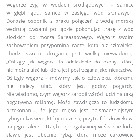
węgorze żyją w wodach śródlądowych – samice
w głębi lądu, samce w zasięgu wód słonawych.
Dorosłe osobniki z braku połączeń z wodą morską
wędrują czasami po lądzie pokonując trasę z wód
słodkich do morza Sargassowego. Węgorz swoim
zachowaniem przypomina raczej kota niż człowieka:
chodzi swoimi drogami, jest wielką niewiadomą.
„Oślizgły jak węgorz” to odniesienie do osoby, której
nie można ufać lub która jest postrzegana jako nieuczciwa.
Oślizgły węgorz – mówimy tak o człowieku, któremu
nie należy ufać, który jest godny pogardy.
Nie wiadomo, czym węgorz zarobił wśród ludzi na taką
negatywną reklamę. Może zawdzięcza to ludzkiemu
przekonaniu, że jego mięso jest najsmaczniejszym
rybnym kąskiem, który może się przytrafić człowiekowi
na jego talerzu. Dzięki tej negatywnej w świecie ludzi
sławie jest obecnie rybą, która może całkowicie