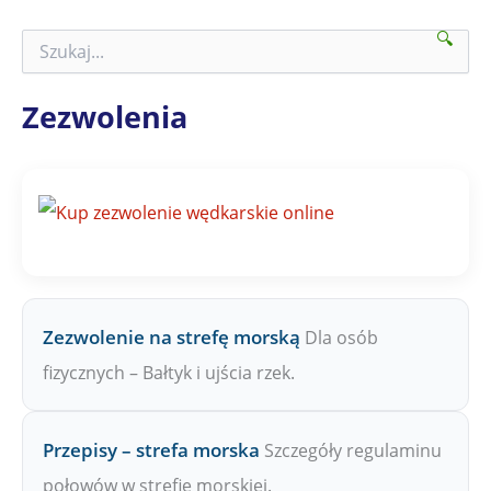
🔍
S
z
u
k
Zezwolenia
a
j
n
a
Z
P
W
Zezwolenie na strefę morską
Dla osób
fizycznych – Bałtyk i ujścia rzek.
Przepisy – strefa morska
Szczegóły regulaminu
połowów w strefie morskiej.