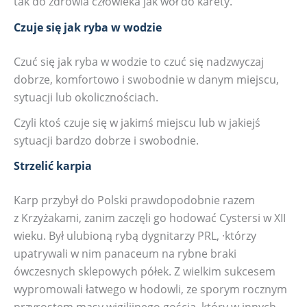
tak do zdrowia człowieka jak wół do karety.
Czuje się jak ryba w wodzie
Czuć się jak ryba w wodzie to czuć się nadzwyczaj
dobrze, komfortowo i swobodnie w danym miejscu,
sytuacji lub okolicznościach.
Czyli ktoś czuje się w jakimś miejscu lub w jakiejś
sytuacji bardzo dobrze i swobodnie.
Strzelić karpia
Karp przybył do Polski prawdopodobnie razem
z Krzyżakami, zanim zaczęli go hodować Cystersi w XII
wieku. Był ulubioną rybą dygnitarzy PRL, ·którzy
upatrywali w nim panaceum na rybne braki
ówczesnych sklepowych półek. Z wielkim sukcesem
wypromowali łatwego w hodowli, ze sporym rocznym