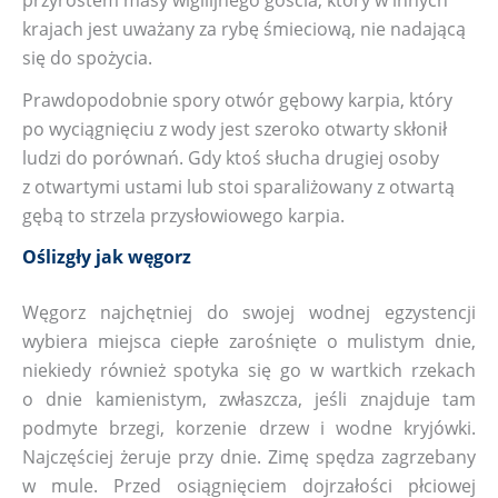
przyrostem masy wigilijnego gościa, który w innych
krajach jest uważany za rybę śmieciową, nie nadającą
się do spożycia.
Prawdopodobnie spory otwór gębowy karpia, który
po wyciągnięciu z wody jest szeroko otwarty skłonił
ludzi do porównań. Gdy ktoś słucha drugiej osoby
z otwartymi ustami lub stoi sparaliżowany z otwartą
gębą to strzela przysłowiowego karpia.
Oślizgły jak węgorz
Węgorz najchętniej do swojej wodnej egzystencji
wybiera miejsca ciepłe zarośnięte o mulistym dnie,
niekiedy również spotyka się go w wartkich rzekach
o dnie kamienistym, zwłaszcza, jeśli znajduje tam
podmyte brzegi, korzenie drzew i wodne kryjówki.
Najczęściej żeruje przy dnie. Zimę spędza zagrzebany
w mule. Przed osiągnięciem dojrzałości płciowej