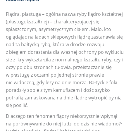
Flądra, płastuga – ogólna nazwa ryby flądro kształtnej
(płastugokształtnej) – charakteryzującej się
spłaszczonym, asymetrycznym ciałem. Mało, kto
oglądając na ladach sklepowych flądrę zastanawia się
nad tą bałtycką rybą, która w drodze rozwoju
z biegiem dorastania dla własnej ochrony po wykluciu
się z ikry wykształciła z normalnego kształtu ryby, czyli
oczy po obu stronach tułowia, przeistaczanie się
w płastugę z oczami po jednej stronie prawie
nie widoczną, gdy leży na dnie morza. Bałtyckie foki
poradziły sobie z tym kamuflażem i dość szybko
potrafią zamaskowaną na dnie flądrę wytropić by nią
się posilić.
Dlaczego ten fenomen flądry niekorzystnie wpłynął
na porównywanie do niej ludzi do dziś nie wiadomo?·