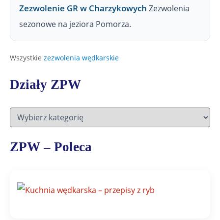
Zezwolenie GR w Charzykowych
Zezwolenia
sezonowe na jeziora Pomorza.
Wszystkie
zezwolenia wędkarskie
Działy ZPW
D
z
i
a
ZPW – Poleca
ł
y
Z
P
W