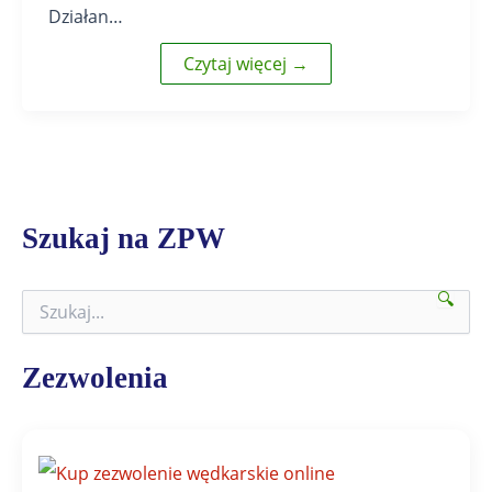
Działan…
Czytaj więcej →
Szukaj na ZPW
🔍
S
z
u
k
Zezwolenia
a
j
n
a
Z