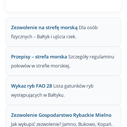
P
W
Zezwolenie na strefę morską
Dla osób
fizycznych – Bałtyk i ujścia rzek.
Przepisy – strefa morska
Szczegóły regulaminu
połowów w strefie morskiej.
Wykaz ryb FAO 28
Lista gatunków ryb
występujących w Bałtyku.
Zezwolenie Gospodarstwo Rybackie Mielno
Jak wykupić zezwolenie? Jamno, Bukowo, Kopań.