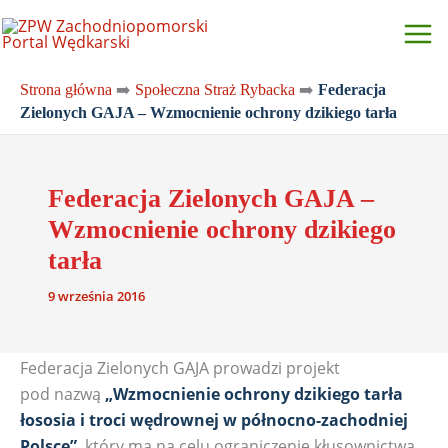
Przejdź
do
treści
Strona główna
➡️
Społeczna Straż Rybacka
➡️
Federacja
Zielonych GAJA – Wzmocnienie ochrony dzikiego tarła
Federacja Zielonych GAJA –
Wzmocnienie ochrony dzikiego
tarła
9 września 2016
Federacja Zielonych GAJA prowadzi projekt
pod nazwą
„Wzmocnienie ochrony dzikiego tarła
łososia i troci wędrownej w północno-zachodniej
Polsce”
, który ma na celu ograniczenie kłusownictwa