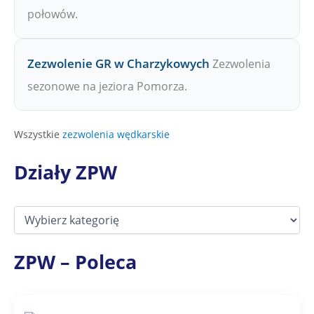
połowów.
Zezwolenie GR w Charzykowych
Zezwolenia
sezonowe na jeziora Pomorza.
Wszystkie
zezwolenia wędkarskie
Działy ZPW
D
z
i
a
ZPW – Poleca
ł
y
Z
P