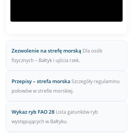
Zezwolenie na strefę morską
Dla osób
fizycznych – Bałtyk i ujścia rzek.
Przepisy – strefa morska
Szczegóły regulaminu
połowów w strefie morskiej.
Wykaz ryb FAO 28
Lista gatunków ryb
występujących w Bałtyku.