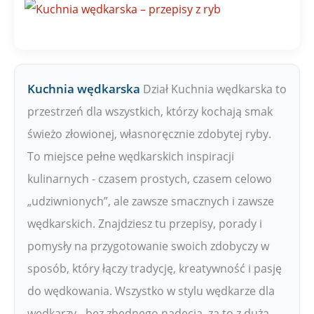
W
Kuchnia wędkarska
Dział Kuchnia wędkarska to
przestrzeń dla wszystkich, którzy kochają smak
świeżo złowionej, własnoręcznie zdobytej ryby.
To miejsce pełne wędkarskich inspiracji
kulinarnych - czasem prostych, czasem celowo
„udziwnionych”, ale zawsze smacznych i zawsze
wędkarskich. Znajdziesz tu przepisy, porady i
pomysły na przygotowanie swoich zdobyczy w
sposób, który łączy tradycję, kreatywność i pasję
do wędkowania. Wszystko w stylu wędkarze dla
wędkarzy - bez zbędnego nadęcia, za to z dużą