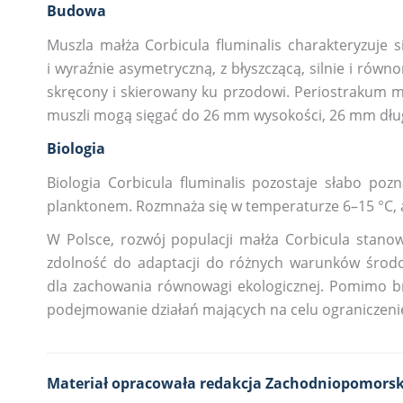
Budowa
Muszla małża Corbicula fluminalis charakteryzuje 
i wyraźnie asymetryczną, z błyszczącą, silnie i równ
skręcony i skierowany ku przodowi. Periostrakum m
muszli mogą sięgać do 26 mm wysokości, 26 mm dług
Biologia
Biologia Corbicula fluminalis pozostaje słabo poz
planktonem. Rozmnaża się w temperaturze 6–15 °C, a
W Polsce, rozwój populacji małża Corbicula stano
zdolność do adaptacji do różnych warunków środow
dla zachowania równowagi ekologicznej. Pomimo bra
podejmowanie działań mających na celu ograniczeni
Materiał opracowała redakcja Zachodniopomorsk