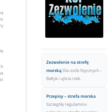
ną
ko
ry
ię
Zezwolenie na strefę
ch
morską
Dla osób fizycznych –
wa
Bałtyk i ujścia rzek.
st
Przepisy – strefa morska
Szczegóły regulaminu