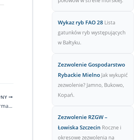
połowów w strefie morskiej.
Wykaz ryb FAO 28
Lista
gatunków ryb występujących
w Bałtyku.
Zezwolenie Gospodarstwo
Rybackie Mielno
Jak wykupić
zezwolenie? Jamno, Bukowo,
Kopań.
PNY
Rak marmurkowy-Procambarus fallax forma virginalis
Zezwolenie RZGW –
Łowiska Szczecin
Roczne i
okresowe zezwolenia na