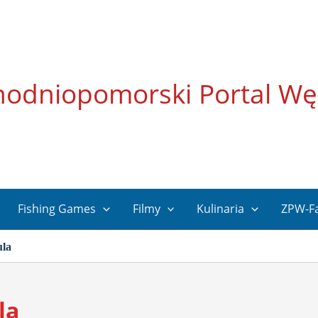
hodniopomorski Portal Wę
Fishing Games
Filmy
Kulinaria
ZPW-F
ula
la