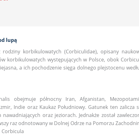
od lupą
z rodziny korbikulowatych (Corbiculidae), opisany nauko
ków korbikulowatych występujących w Polsce, obok Corbicu
iejasna, a ich pochodzenie sięga dolnego plejstocenu wedł
nalis obejmuje północny Iran, Afganistan, Mezopotami
zmir, Indie oraz Kaukaz Południowy. Gatunek ten zalicza s
 nawadniających oraz jeziorach. Jednakże został zawleczo
ierwszy raz odnotowany w Dolnej Odrze na Pomorzu Zachodni