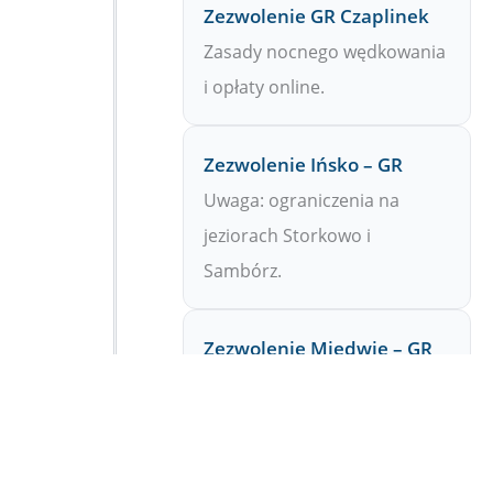
Zezwolenie GR Czaplinek
Zasady nocnego wędkowania
i opłaty online.
Zezwolenie Ińsko – GR
Uwaga: ograniczenia na
jeziorach Storkowo i
Sambórz.
Zezwolenie Miedwie – GR
Zasady połowu na dużym
jeziorze Miedwie.