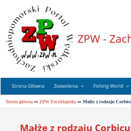
Przejdź
do
treści
ZPW - Zac
Strona Główna
Zezwolenia
Fishing World
Strona główna
➡️
ZPW Encyklopedia
➡️
Małże z rodzaju Corbic
Małże z rodzaju Corbicu