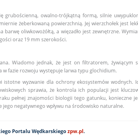
się grubościenną, owalno-trójkątną formą, silnie uwypuklo
omiernie żeberkowaną powierzchnią. Jej wierzchołek jest lek
a barwę oliwkowożółtą, a więzadło jest zewnętrzne. Wymia
ości oraz 19 mm szerokości.
nana. Wiadomo jednak, że jest on filtratorem, żywiącym s
 w fazie rozwoju występuje larwa typu glochidium.
wi istotne wyzwanie dla ochrony ekosystemów wodnych. I
iskowych sprawia, że kontrola ich populacji jest kluczo
ku pełnej znajomości biologii tego gatunku, konieczne je
e jego negatywnego wpływu na środowisko naturalne.
iego Portalu Wędkarskiego
zpw.pl
.