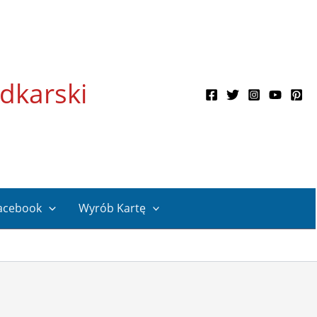
dkarski
acebook
Wyrób Kartę