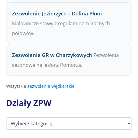
Zezwolenie Jezierzyce – Dolina Płoni
Malownicze stawy z regulaminem nocnych
połowów.
Zezwolenie GR w Charzykowych
Zezwolenia
sezonowe na jeziora Pomorza.
Wszystkie
zezwolenia wędkarskie
Działy ZPW
D
z
i