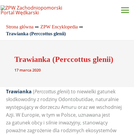
Przejdź
do
treści
Strona główna
➡️
ZPW Encyklopedia
➡️
Trawianka (Perccottus glenii)
Trawianka (Perccottus glenii)
17 marca 2020
Trawianka
(
Perccottus glenii
) to niewielki gatunek
słodkowodny z rodziny Odontobutidae, naturalnie
występujący w dorzeczu Amuru oraz we wschodniej
Azji. W Europie, w tym w Polsce, uznawana jest
za gatunek obcy i silnie inwazyjny, stanowiący
poważne zagrożenie dla rodzimych ekosystemów