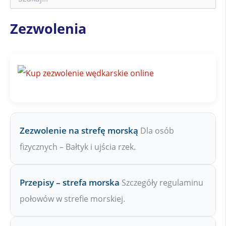
z
u
k
Zezwolenia
a
j
n
a
Z
P
W
Zezwolenie na strefę morską
Dla osób
fizycznych – Bałtyk i ujścia rzek.
Przepisy – strefa morska
Szczegóły regulaminu
połowów w strefie morskiej.