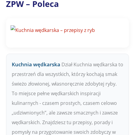
a
ZPW – Poleca
ł
y
Z
P
W
Kuchnia wędkarska
Dział Kuchnia wędkarska to
przestrzeń dla wszystkich, którzy kochają smak
świeżo złowionej, własnoręcznie zdobytej ryby.
To miejsce pełne wędkarskich inspiracji
kulinarnych - czasem prostych, czasem celowo
„udziwnionych”, ale zawsze smacznych i zawsze
wędkarskich. Znajdziesz tu przepisy, porady i
pomysły na przygotowanie swoich zdobyczy w