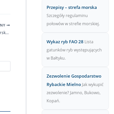
Przepisy – strefa morska
Szczegóły regulaminu
połowów w strefie morskiej.
PNY
Powstał pierwszy w Polsce komiks wędkarski Fikoty Family!
Wykaz ryb FAO 28
Lista
gatunków ryb występujących
w Bałtyku.
Zezwolenie Gospodarstwo
Rybackie Mielno
Jak wykupić
zezwolenie? Jamno, Bukowo,
Kopań.