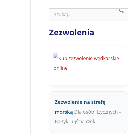
🔍
S
z
u
k
Zezwolenia
a
j
n
a
Z
P
W
Zezwolenie na strefę
morską
Dla osób fizycznych –
Bałtyk i ujścia rzek.