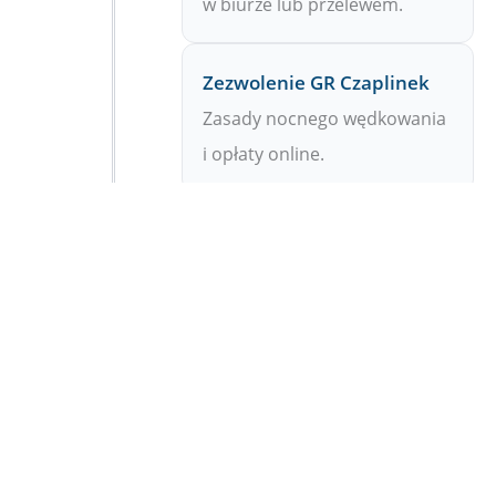
w biurze lub przelewem.
Zezwolenie GR Czaplinek
Zasady nocnego wędkowania
i opłaty online.
Zezwolenie Ińsko – GR
Uwaga: ograniczenia na
jeziorach Storkowo i
Sambórz.
Zezwolenie Miedwie – GR
Zasady połowu na dużym
jeziorze Miedwie.