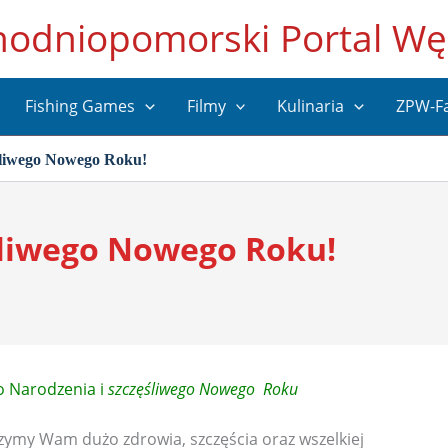
hodniopomorski Portal Wę
Fishing Games
Filmy
Kulinaria
ZPW-F
śliwego Nowego Roku!
śliwego Nowego Roku!
 Narodzenia i
szczęśliwego Nowego Roku
czymy Wam dużo zdrowia, szczęścia oraz wszelkiej