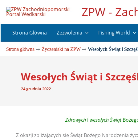
Przejdź
ZPW - Zac
do
treści
Strona Główna
Zezwolenia
Fishing World
Strona główna
➡️
Życzeniaki na ZPW
➡️
Wesołych Świąt i Szczę
Wesołych Świąt i Szczę
24 grudnia 2022
Zdrowych
i
wesołych Świąt
Bożego
Z okazji zbliżających się Świąt Bożego Narodzenia ży