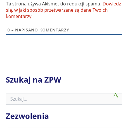
Ta strona używa Akismet do redukcji spamu.
Dowiedz
się, w jaki sposób przetwarzane są dane Twoich
komentarzy.
0
– NAPISANO KOMENTARZY
Szukaj na ZPW
🔍
S
z
u
k
Zezwolenia
a
j