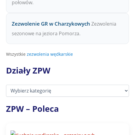
połowów.
Zezwolenie GR w Charzykowych
Zezwolenia
sezonowe na jeziora Pomorza.
Wszystkie
zezwolenia wędkarskie
Działy ZPW
D
z
i
a
ZPW – Poleca
ł
y
Z
P