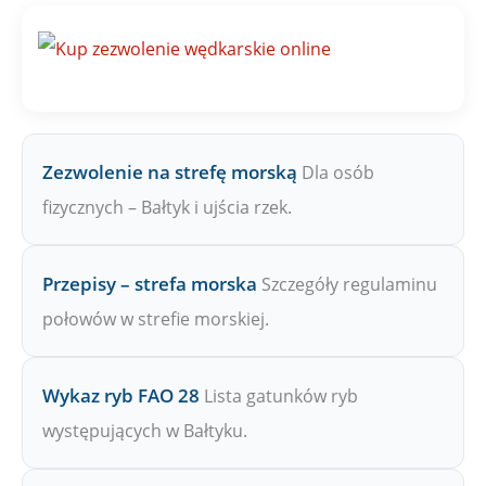
n
a
Z
P
W
Zezwolenie na strefę morską
Dla osób
fizycznych – Bałtyk i ujścia rzek.
Przepisy – strefa morska
Szczegóły regulaminu
połowów w strefie morskiej.
Wykaz ryb FAO 28
Lista gatunków ryb
występujących w Bałtyku.