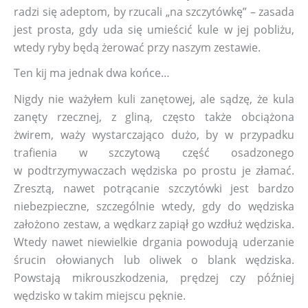
radzi się adeptom, by rzucali „na szczytówkę” – zasada
jest prosta, gdy uda się umieścić kule w jej pobliżu,
wtedy ryby będą żerować przy naszym zestawie.
Ten kij ma jednak dwa końce…
Nigdy nie ważyłem kuli zanętowej, ale sądzę, że kula
zanęty rzecznej, z gliną, często także obciążona
żwirem, waży wystarczająco dużo, by w przypadku
trafienia w szczytową część osadzonego
w podtrzymywaczach wędziska po prostu je złamać.
Zresztą, nawet potrącanie szczytówki jest bardzo
niebezpieczne, szczególnie wtedy, gdy do wędziska
założono zestaw, a wędkarz zapiął go wzdłuż wędziska.
Wtedy nawet niewielkie drgania powodują uderzanie
śrucin ołowianych lub oliwek o blank wędziska.
Powstają mikrouszkodzenia, prędzej czy później
wędzisko w takim miejscu pęknie.