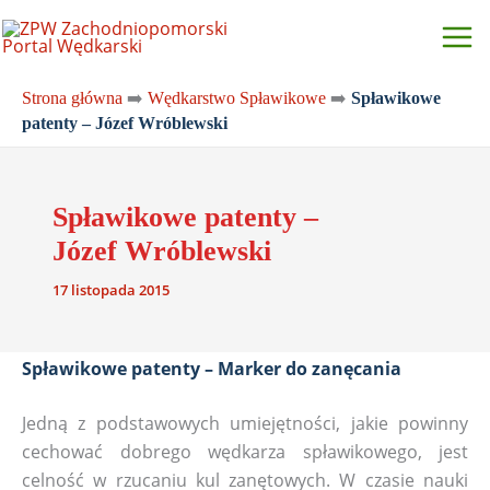
Przejdź
do
treści
Strona główna
➡️
Wędkarstwo Spławikowe
➡️
Spławikowe
patenty – Józef Wróblewski
Spławikowe patenty –
Józef Wróblewski
17 listopada 2015
Spławikowe patenty – Marker do zanęcania
Jedną z podstawowych umiejętności, jakie powinny
cechować dobrego wędkarza spławikowego, jest
celność w rzucaniu kul zanętowych. W czasie nauki