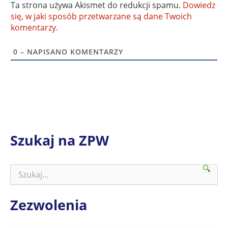
Ta strona używa Akismet do redukcji spamu.
Dowiedz
się, w jaki sposób przetwarzane są dane Twoich
komentarzy.
0
– NAPISANO KOMENTARZY
Szukaj na ZPW
🔍
S
z
u
k
Zezwolenia
a
j