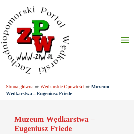
Przejdź
do
treści
Strona główna
➡️
Wędkarskie Opowieści
➡️
Muzeum
Wędkarstwa – Eugeniusz Friede
Muzeum Wędkarstwa –
Eugeniusz Friede