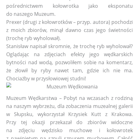
pośrednictwem kołowrotka jako eksponatu
do naszego Muzeum.
Prexer (drugi z kołowrotków – przyp. autora) pochodzi
z moich zbiorów, minął dawno czas jego świetności
(trochę ryb wyholował).
Stanisław napisał skromnie, że trochę ryb wyholował?
Oglądając na zdjęciach efekty jego wędkarskich
bytności nad wodą, pozwoliłem sobie na komentarz,
że złowił by ryby nawet tam, gdzie ich nie ma.
Chociażby w przysłowiowej studni!
Muzeum Wędkarstwa – Pobyt na wczasach z rodziną
na naszym wybrzeżu, dla zobaczenia muzealnej galerii
w Słupsku, wykorzystał Krzysiek Kutt z Krakowa.
Przy tej okazji przekazał do zbiorów widoczne
na zdjęciu wędzisko muchowe i kołowrotek
z nawiniętym na szpuli sznurem muchowym. Całość