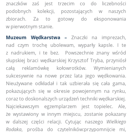
znaczków zaś jest trzecim co do liczebności
podobnych kolekcji, pozostających w naszych
zbiorach. Za to gotowy do eksponowania
w pierwotnym stanie.
Muzeum Wędkarstwa –
Znaczki na imprezach,
nad czym trochę ubolewam, wyparły kapsle. I te
z nadrukiem, i te bez. Powszechnie znany wśród
słupskiej braci wędkarskiej Krzysztof Tryba, przyniósł
całą reklamówkę kołowrotków. Wymienianych
sukcesywnie na nowe przez lata jego wędkowania.
Nieużywane odkładał i tak uzbierała się cała gama,
pokazujących się w okresie powojennym na rynku,
coraz to doskonalszych urządzeń techniki wędkarskiej.
Najciekawszym egzemplarzem jest topielec. Ale,
że wystawiony w innym miejscu, zostanie pokazany
w dalszej części relacji. Cytując naszego
Wielkiego
Rodaka
, prośba do czytelników:przypomnijcie mi,