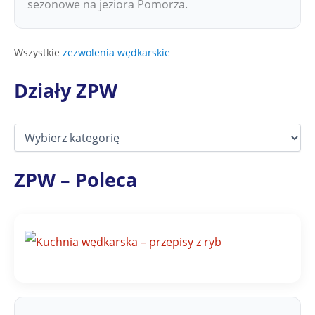
sezonowe na jeziora Pomorza.
Wszystkie
zezwolenia wędkarskie
Działy ZPW
D
z
i
a
ZPW – Poleca
ł
y
Z
P
W