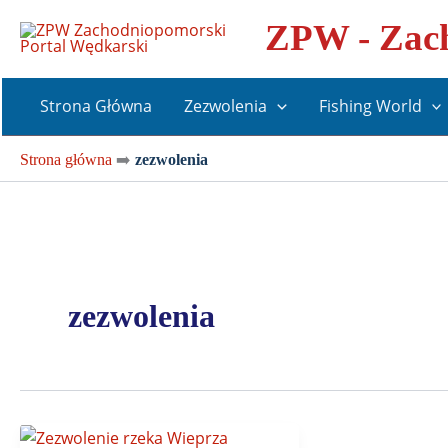
Przejdź
ZPW - Zach
do
treści
Strona Główna
Zezwolenia
Fishing World
Strona główna
➡️
zezwolenia
zezwolenia