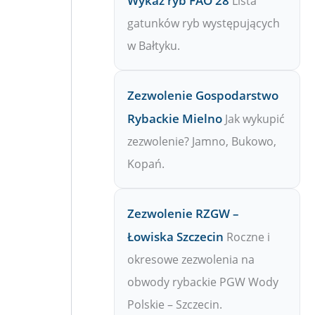
Wykaz ryb FAO 28
Lista
gatunków ryb występujących
w Bałtyku.
Zezwolenie Gospodarstwo
Rybackie Mielno
Jak wykupić
zezwolenie? Jamno, Bukowo,
Kopań.
Zezwolenie RZGW –
Łowiska Szczecin
Roczne i
okresowe zezwolenia na
obwody rybackie PGW Wody
Polskie – Szczecin.