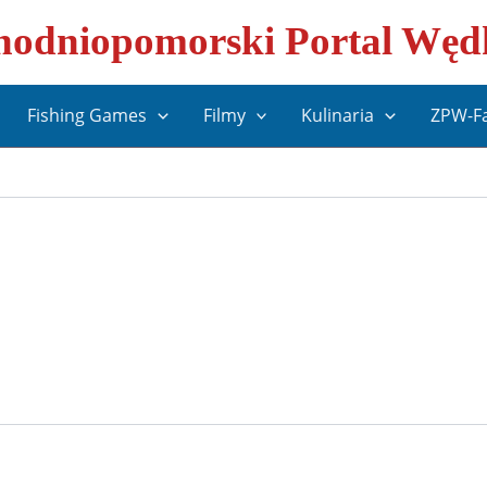
odniopomorski Portal Węd
Fishing Games
Filmy
Kulinaria
ZPW-F