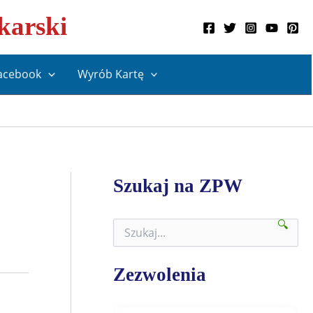
karski
acebook
Wyrób Kartę
Szukaj na ZPW
🔍
S
z
u
k
Zezwolenia
a
j
n