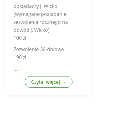
posiadaczy j. Wicko
(wymagane posiadanie
zezwolenia rocznego na
obwód j. Wicko)
100 zł
Zezwolenie 30-dniowe
190 zł
…
Czytaj więcej →