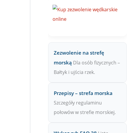
a
Z
P
W
Zezwolenie na strefę
morską
Dla osób fizycznych –
Bałtyk i ujścia rzek.
Przepisy – strefa morska
Szczegóły regulaminu
połowów w strefie morskiej.