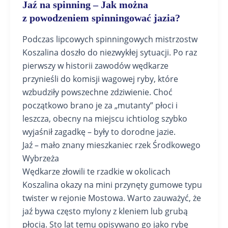
Jaź na spinning – Jak można
z powodzeniem spinningować jazia?
Podczas lipcowych spinningowych mistrzostw
Koszalina doszło do niezwykłej sytuacji. Po raz
pierwszy w historii zawodów wędkarze
przynieśli do komisji wagowej ryby, które
wzbudziły powszechne zdziwienie. Choć
początkowo brano je za „mutanty” płoci i
leszcza, obecny na miejscu ichtiolog szybko
wyjaśnił zagadkę – były to dorodne jazie.
Jaź – mało znany mieszkaniec rzek Środkowego
Wybrzeża
Wędkarze złowili te rzadkie w okolicach
Koszalina okazy na mini przynęty gumowe typu
twister w rejonie Mostowa. Warto zauważyć, że
jaź bywa często mylony z kleniem lub grubą
płocią. Sto lat temu opisywano go jako rybę