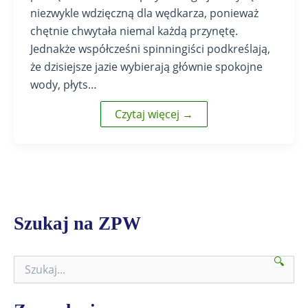
niezwykle wdzięczną dla wędkarza, ponieważ
chętnie chwytała niemal każdą przynętę.
Jednakże współcześni spinningiści podkreślają,
że dzisiejsze jazie wybierają głównie spokojne
wody, płyts…
Czytaj więcej →
Szukaj na ZPW
🔍
S
z
u
k