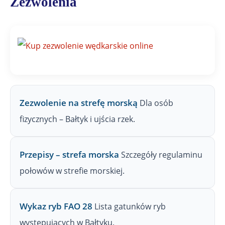
Zezwolenia
a
j
n
a
Z
P
W
Zezwolenie na strefę morską
Dla osób
fizycznych – Bałtyk i ujścia rzek.
Przepisy – strefa morska
Szczegóły regulaminu
połowów w strefie morskiej.
Wykaz ryb FAO 28
Lista gatunków ryb
występujących w Bałtyku.