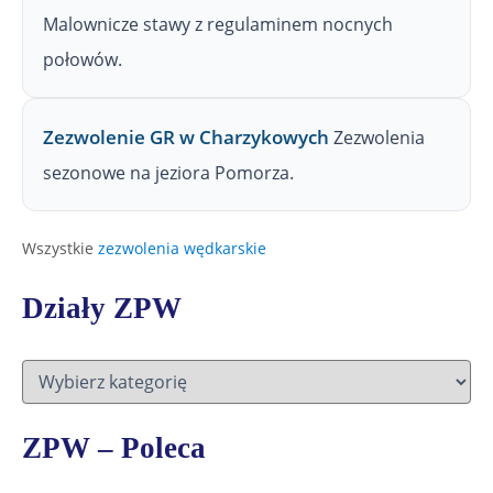
Malownicze stawy z regulaminem nocnych
połowów.
Zezwolenie GR w Charzykowych
Zezwolenia
sezonowe na jeziora Pomorza.
Wszystkie
zezwolenia wędkarskie
Działy ZPW
D
z
i
a
ZPW – Poleca
ł
y