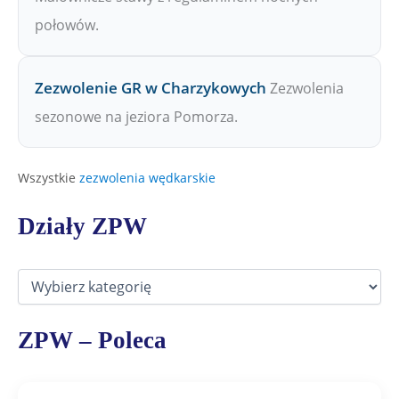
połowów.
Zezwolenie GR w Charzykowych
Zezwolenia
sezonowe na jeziora Pomorza.
Wszystkie
zezwolenia wędkarskie
Działy ZPW
D
z
i
a
ZPW – Poleca
ł
y
Z