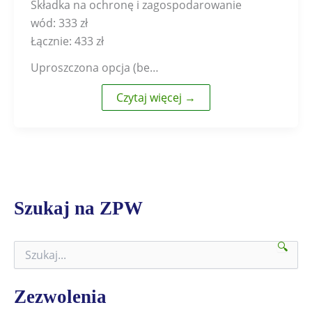
Składka na ochronę i zagospodarowanie
wód: 333 zł
Łącznie: 433 zł
Uproszczona opcja (be…
Czytaj więcej →
Szukaj na ZPW
🔍
S
z
u
k
Zezwolenia
a