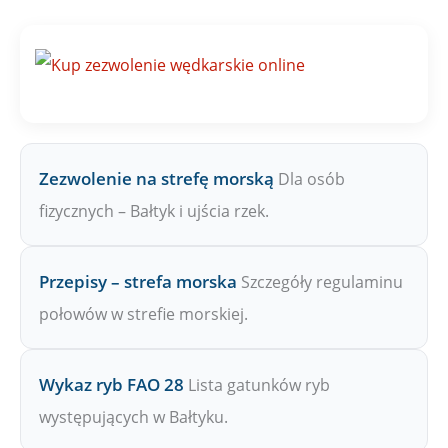
j
n
a
Z
P
W
Zezwolenie na strefę morską
Dla osób
fizycznych – Bałtyk i ujścia rzek.
Przepisy – strefa morska
Szczegóły regulaminu
połowów w strefie morskiej.
Wykaz ryb FAO 28
Lista gatunków ryb
występujących w Bałtyku.