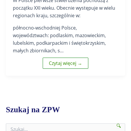
W Polsce pierwsze stwierdzenia pochodzą z
początku XXI wieku. Obecnie występuje w wielu
regionach kraju, szczególnie w:
północno‑wschodniej Polsce,
województwach: podlaskim, mazowieckim,
lubelskim, podkarpackim i świętokrzyskim,
małych zbiornikach, s…
Czytaj więcej →
Szukaj na ZPW
🔍
S