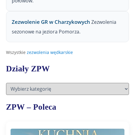
połowów.
Zezwolenie GR w Charzykowych
Zezwolenia
sezonowe na jeziora Pomorza.
Wszystkie
zezwolenia wędkarskie
Działy ZPW
D
z
i
a
ZPW – Poleca
ł
y
Z
P
W