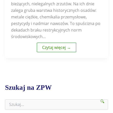
bieżących, nielegalnych zrzutów. Na ich dnie
zalega gruba warstwa historycznych osadów:
metale ciężkie, chemikalia przemysłowe,
pestycydy i nadmiar nawozów. To spuścizna po
dekadach braku restrykcyjnych norm
środowiskowych…
Czytaj więcej →
Szukaj na ZPW
🔍
S
z
u