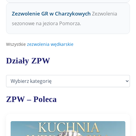
Zezwolenie GR w Charzykowych
Zezwolenia
sezonowe na jeziora Pomorza.
Wszystkie
zezwolenia wędkarskie
Działy ZPW
D
z
i
a
ZPW – Poleca
ł
y
Z
P
W