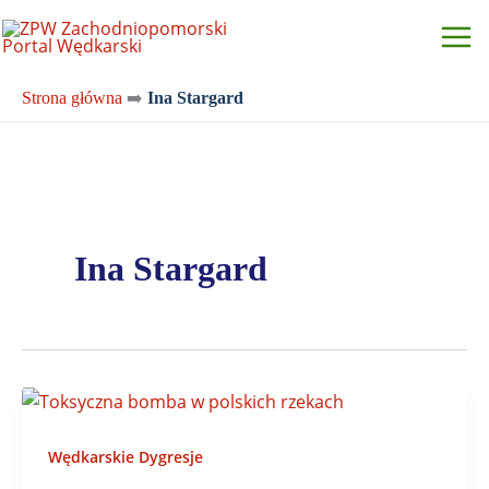
Przejdź
do
treści
Strona główna
➡️
Ina Stargard
Ina Stargard
Wędkarskie Dygresje