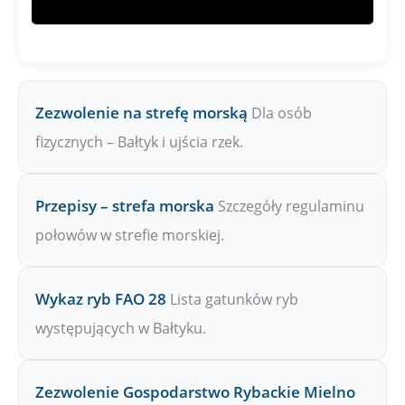
Zezwolenie na strefę morską
Dla osób
fizycznych – Bałtyk i ujścia rzek.
Przepisy – strefa morska
Szczegóły regulaminu
połowów w strefie morskiej.
Wykaz ryb FAO 28
Lista gatunków ryb
występujących w Bałtyku.
Zezwolenie Gospodarstwo Rybackie Mielno