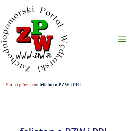
Przejdź
do
treści
Strona główna
➡️
felieton o PZW i PRL