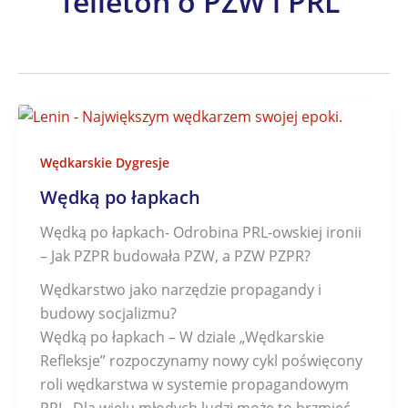
felieton o PZW i PRL
Wędkarskie Dygresje
Wędką po łapkach
Wędką po łapkach- Odrobina PRL-owskiej ironii
– Jak PZPR budowała PZW, a PZW PZPR?
Wędkarstwo jako narzędzie propagandy i
budowy socjalizmu?
Wędką po łapkach – W dziale „Wędkarskie
Refleksje” rozpoczynamy nowy cykl poświęcony
roli wędkarstwa w systemie propagandowym
PRL. Dla wielu młodych ludzi może to brzmieć