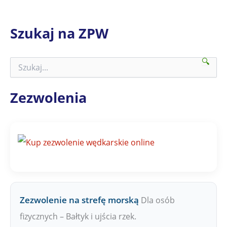
Szukaj na ZPW
🔍
S
z
u
k
Zezwolenia
a
j
n
a
Z
P
W
Zezwolenie na strefę morską
Dla osób
fizycznych – Bałtyk i ujścia rzek.