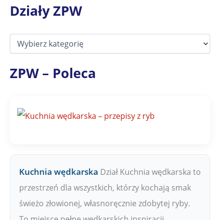
Działy ZPW
D
z
i
a
ZPW – Poleca
ł
y
Z
P
W
Kuchnia wędkarska
Dział Kuchnia wędkarska to
przestrzeń dla wszystkich, którzy kochają smak
świeżo złowionej, własnoręcznie zdobytej ryby.
To miejsce pełne wędkarskich inspiracji