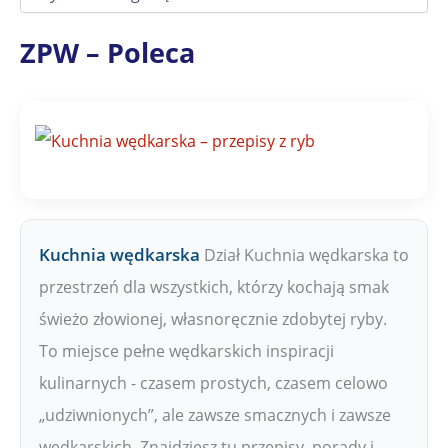
z
i
a
ZPW – Poleca
ł
y
Z
P
W
Kuchnia wędkarska
Dział Kuchnia wędkarska to
przestrzeń dla wszystkich, którzy kochają smak
świeżo złowionej, własnoręcznie zdobytej ryby.
To miejsce pełne wędkarskich inspiracji
kulinarnych - czasem prostych, czasem celowo
„udziwnionych”, ale zawsze smacznych i zawsze
wędkarskich. Znajdziesz tu przepisy, porady i