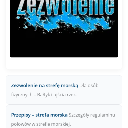
Zezwolenie na strefę morską
Dla osób
fizycznych – Bałtyk i ujścia rzek.
Przepisy – strefa morska
Szczegóły regulaminu
połowów w strefie morskiej.