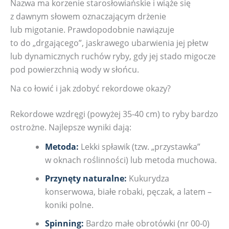
Nazwa ma korzenie starosłowiańskie i wiąże się
z dawnym słowem oznaczającym drżenie
lub migotanie. Prawdopodobnie nawiązuje
to do „drgającego”, jaskrawego ubarwienia jej płetw
lub dynamicznych ruchów ryby, gdy jej stado migocze
pod powierzchnią wody w słońcu.
Na co łowić i jak zdobyć rekordowe okazy?
Rekordowe wzdręgi (powyżej 35-40 cm) to ryby bardzo
ostrożne. Najlepsze wyniki dają:
Metoda:
Lekki spławik (tzw. „przystawka”
w oknach roślinności) lub metoda muchowa.
Przynęty naturalne:
Kukurydza
konserwowa, białe robaki, pęczak, a latem –
koniki polne.
Spinning:
Bardzo małe obrotówki (nr 00-0)