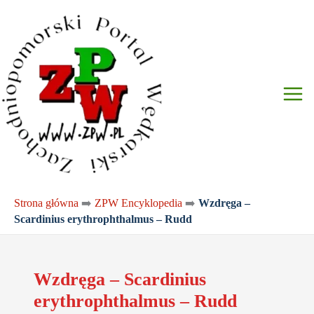
Przejdź
do
treści
Strona główna
➡️
ZPW Encyklopedia
➡️
Wzdręga –
Scardinius erythrophthalmus – Rudd
Wzdręga – Scardinius
erythrophthalmus – Rudd