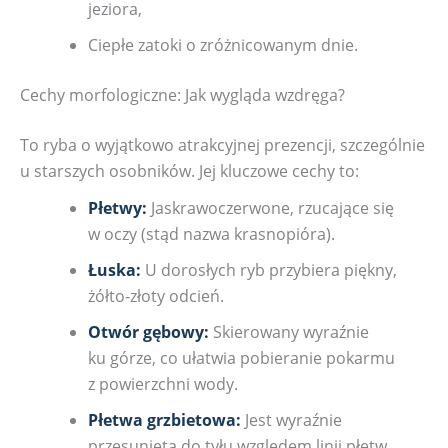
jeziora,
Ciepłe zatoki o zróżnicowanym dnie.
Cechy morfologiczne: Jak wygląda wzdręga?
To ryba o wyjątkowo atrakcyjnej prezencji, szczególnie
u starszych osobników. Jej kluczowe cechy to:
Płetwy:
Jaskrawoczerwone, rzucające się
w oczy (stąd nazwa krasnopióra).
Łuska:
U dorosłych ryb przybiera piękny,
żółto-złoty odcień.
Otwór gębowy:
Skierowany wyraźnie
ku górze, co ułatwia pobieranie pokarmu
z powierzchni wody.
Płetwa grzbietowa:
Jest wyraźnie
przesunięta do tyłu względem linii płetw