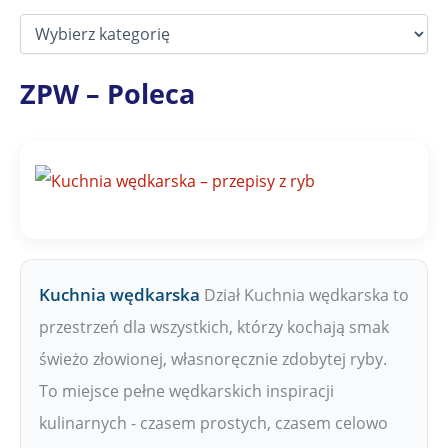
D
z
i
a
ZPW – Poleca
ł
y
Z
P
W
Kuchnia wędkarska
Dział Kuchnia wędkarska to
przestrzeń dla wszystkich, którzy kochają smak
świeżo złowionej, własnoręcznie zdobytej ryby.
To miejsce pełne wędkarskich inspiracji
kulinarnych - czasem prostych, czasem celowo