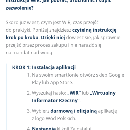
Instrukcja WIR: Jak pobrać, uruchomić i kupić
zezwolenie?
Skoro już wiesz, czym jest WIR, czas przejść
do praktyki. Poniżej znajdziesz
czytelną instrukcję
krok po kroku
.
Dzięki niej
dowiesz się, jak sprawnie
przejść przez proces zakupu i nie narazić się
na mandat nad wodą.
KROK 1: Instalacja aplikacji
Na swoim smartfonie otwórz sklep Google
Play lub App Store.
Wyszukaj hasło:
„WIR”
lub
„Wirtualny
Informator Rzeczny”
.
Wybierz
darmową i oficjalną
aplikację
z logo Wód Polskich.
Następnie
kliknij Zainstaluj.