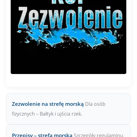
Zezwolenie na strefę morską
Dla osób
fizycznych – Bałtyk i ujścia rzek.
Przepisy – strefa morska
Szczegóły regulaminu