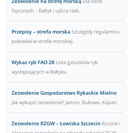
Zezwolenie na strefę morską
Dla osób
fizycznych – Bałtyk i ujścia rzek.
Przepisy – strefa morska
Szczegóły regulaminu
połowów w strefie morskiej.
Wykaz ryb FAO 28
Lista gatunków ryb
występujących w Bałtyku.
Zezwolenie Gospodarstwo Rybackie Mielno
Jak wykupić zezwolenie? Jamno, Bukowo, Kopań.
Zezwolenie RZGW – Łowiska Szczecin
Roczne i
okresowe zezwolenia na obwody rybackie PGW