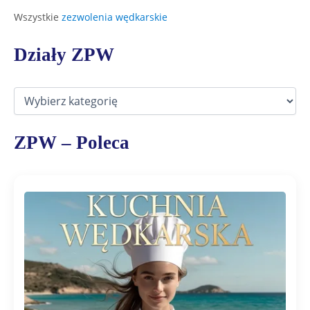
Wszystkie
zezwolenia wędkarskie
Działy ZPW
D
z
i
a
ZPW – Poleca
ł
y
Z
P
W