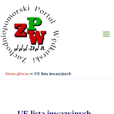
Przejdź
do
treści
Strona główna
➡️
UE lista inwazyjnych
UE lista inwazyjnych