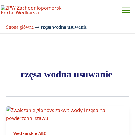
Przejdź
do
treści
Strona główna
➡️
rzęsa wodna usuwanie
rzęsa wodna usuwanie
Wędkarskie ABC