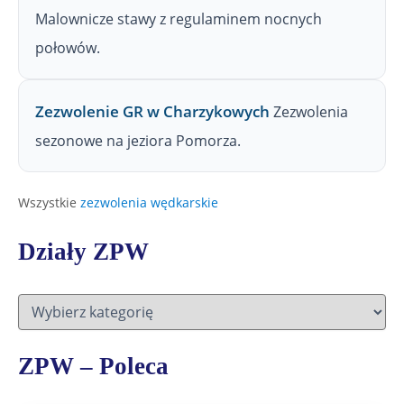
Malownicze stawy z regulaminem nocnych
połowów.
Zezwolenie GR w Charzykowych
Zezwolenia
sezonowe na jeziora Pomorza.
Wszystkie
zezwolenia wędkarskie
Działy ZPW
D
z
i
a
ZPW – Poleca
ł
y