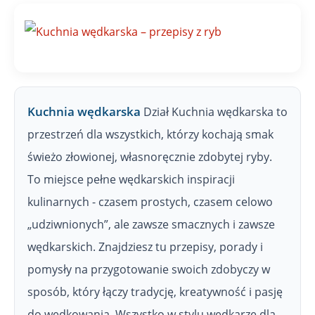
Z
P
W
Kuchnia wędkarska
Dział Kuchnia wędkarska to
przestrzeń dla wszystkich, którzy kochają smak
świeżo złowionej, własnoręcznie zdobytej ryby.
To miejsce pełne wędkarskich inspiracji
kulinarnych - czasem prostych, czasem celowo
„udziwnionych”, ale zawsze smacznych i zawsze
wędkarskich. Znajdziesz tu przepisy, porady i
pomysły na przygotowanie swoich zdobyczy w
sposób, który łączy tradycję, kreatywność i pasję
do wędkowania. Wszystko w stylu wędkarze dla