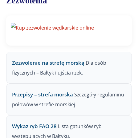
Zezwolenia
a
j
n
a
Z
P
W
Zezwolenie na strefę morską
Dla osób
fizycznych – Bałtyk i ujścia rzek.
Przepisy – strefa morska
Szczegóły regulaminu
połowów w strefie morskiej.
Wykaz ryb FAO 28
Lista gatunków ryb
występujących w Bałtyku.