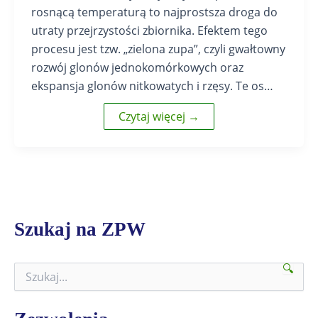
rosnącą temperaturą to najprostsza droga do
utraty przejrzystości zbiornika. Efektem tego
procesu jest tzw. „zielona zupa”, czyli gwałtowny
rozwój glonów jednokomórkowych oraz
ekspansja glonów nitkowatych i rzęsy. Te os…
Czytaj więcej →
Szukaj na ZPW
🔍
S
z
u
k