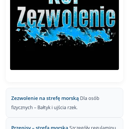
Zezwolenie na strefę morską
Dla osób
fizycznych – Bałtyk i ujścia rzek.
Przepisy – strefa morska
Szczegóły regulaminu