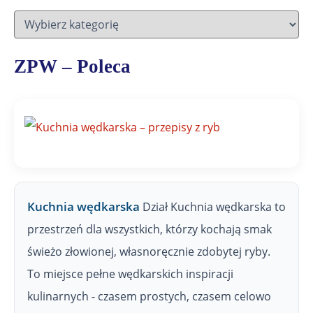
D
z
i
a
ZPW – Poleca
ł
y
Z
P
W
Kuchnia wędkarska
Dział Kuchnia wędkarska to
przestrzeń dla wszystkich, którzy kochają smak
świeżo złowionej, własnoręcznie zdobytej ryby.
To miejsce pełne wędkarskich inspiracji
kulinarnych - czasem prostych, czasem celowo