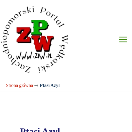
Przejdź
do
treści
Strona główna
➡️
Ptasi Azyl
Ptasi Azyl