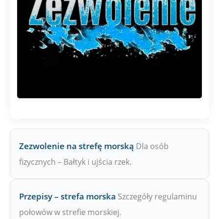
Zezwolenie na strefę morską
Dla osób
fizycznych – Bałtyk i ujścia rzek.
Przepisy – strefa morska
Szczegóły regulaminu
połowów w strefie morskiej.