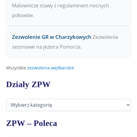
Malownicze stawy z regulaminem nocnych
połowów.
Zezwolenie GR w Charzykowych
Zezwolenia
sezonowe na jeziora Pomorza.
Wszystkie
zezwolenia wędkarskie
Działy ZPW
D
z
i
a
ZPW – Poleca
ł
y