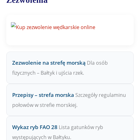
Zezwolenia
a
j
n
a
Z
P
W
Zezwolenie na strefę morską
Dla osób
fizycznych – Bałtyk i ujścia rzek.
Przepisy – strefa morska
Szczegóły regulaminu
połowów w strefie morskiej.
Wykaz ryb FAO 28
Lista gatunków ryb
występujących w Bałtyku.