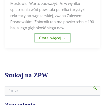
Mostowie. Warto zauważyć, że w wyniku
spiętrzenia wód powstała perełka turystyki
rekreacyjno-wędkarskiej, zwana Zalewem
Rosnowskim. Zbiornik ten ma powierzchnię 190
ha, a jego głębokość sięga naw…
Czytaj więcej →
Szukaj na ZPW
🔍
S
z
u
k