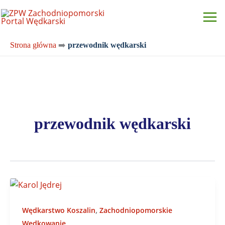
Przejdź
do
treści
Strona główna
➡️
przewodnik wędkarski
przewodnik wędkarski
,
Wędkarstwo Koszalin
Zachodniopomorskie
Wędkowanie