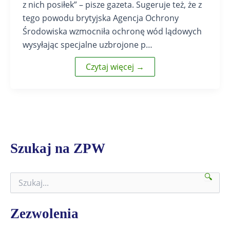
z nich posiłek” – pisze gazeta. Sugeruje też, że z
tego powodu brytyjska Agencja Ochrony
Środowiska wzmocniła ochronę wód lądowych
wysyłając specjalne uzbrojone p…
Czytaj więcej →
Szukaj na ZPW
🔍
S
z
u
k
Zezwolenia
a
j