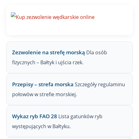
n
a
Z
P
W
Zezwolenie na strefę morską
Dla osób
fizycznych – Bałtyk i ujścia rzek.
Przepisy – strefa morska
Szczegóły regulaminu
połowów w strefie morskiej.
Wykaz ryb FAO 28
Lista gatunków ryb
występujących w Bałtyku.