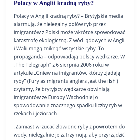
Polacy w Anglii kradną ryby?
Polacy w Anglii kradną ryby? – Brytyjskie media
alarmują, że nielegalny połów ryb przez
imigrantów z Polski może wkrótce spowodować
katastrofę ekologiczną. Z wód lądowych w Anglii
i Walii mogą zniknąć wszystkie ryby. To
propaganda – odpowiadają polscy wędkarze. W
„The Telegraph” z 6 sierpnia 2006 roku w
artykule „Gniew na imigrantów, którzy zjadają
ryby” (Fury as migrants anglers ‚eat the fish’)
czytamy, że brytyjscy wędkarze obwiniają
imigrantów ze Europy Wschodniej o
spowodowanie znacznego spadku liczby ryb w
rzekach i jeziorach.
„Zamiast wrzucać złowione ryby z powrotem do
wody, nielegalnie je zatrzymują, aby przyrządzić