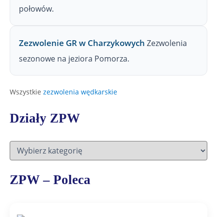
połowów.
Zezwolenie GR w Charzykowych
Zezwolenia
sezonowe na jeziora Pomorza.
Wszystkie
zezwolenia wędkarskie
Działy ZPW
D
z
i
a
ZPW – Poleca
ł
y
Z
P