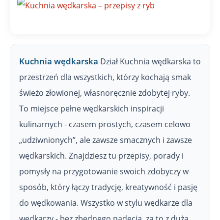
W
Kuchnia wędkarska
Dział Kuchnia wędkarska to
przestrzeń dla wszystkich, którzy kochają smak
świeżo złowionej, własnoręcznie zdobytej ryby.
To miejsce pełne wędkarskich inspiracji
kulinarnych - czasem prostych, czasem celowo
„udziwnionych”, ale zawsze smacznych i zawsze
wędkarskich. Znajdziesz tu przepisy, porady i
pomysły na przygotowanie swoich zdobyczy w
sposób, który łączy tradycję, kreatywność i pasję
do wędkowania. Wszystko w stylu wędkarze dla
wędkarzy - bez zbędnego nadęcia, za to z dużą