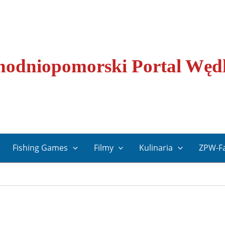
odniopomorski Portal Węd
Fishing Games
Filmy
Kulinaria
ZPW-F