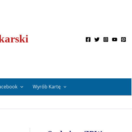
karski
acebook
Wyrób Kartę