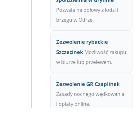
Pozwala na połowy z łodzi i
brzegu w Odrze.
Zezwolenie rybackie
Szczecinek
Możliwość zakupu
w biurze lub przelewem.
Zezwolenie GR Czaplinek
Zasady nocnego wędkowania
i opłaty online.
Zezwolenie Ińsko – GR
Uwaga: ograniczenia na