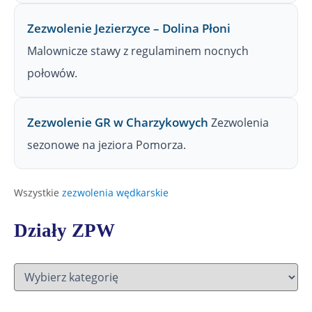
Zezwolenie Jezierzyce – Dolina Płoni
Malownicze stawy z regulaminem nocnych
połowów.
Zezwolenie GR w Charzykowych
Zezwolenia
sezonowe na jeziora Pomorza.
Wszystkie
zezwolenia wędkarskie
Działy ZPW
D
z
i
a