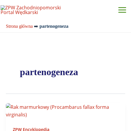
Przejdź
do
treści
Strona główna
➡️
partenogeneza
partenogeneza
ZPW Encyklopedia