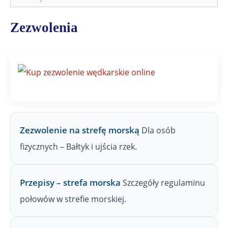
z
u
k
Zezwolenia
a
j
n
a
Z
P
W
Zezwolenie na strefę morską
Dla osób
fizycznych – Bałtyk i ujścia rzek.
Przepisy – strefa morska
Szczegóły regulaminu
połowów w strefie morskiej.