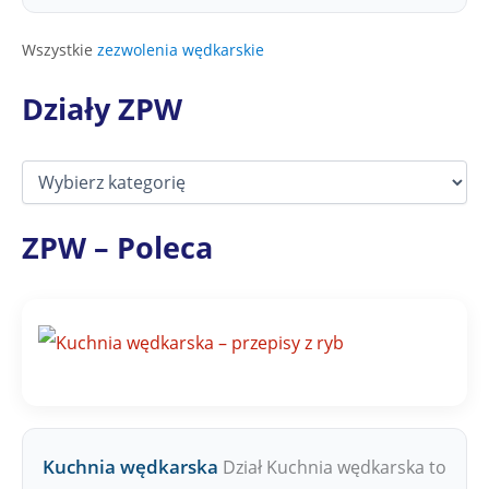
Wszystkie
zezwolenia wędkarskie
Działy ZPW
D
z
i
a
ZPW – Poleca
ł
y
Z
P
W
Kuchnia wędkarska
Dział Kuchnia wędkarska to