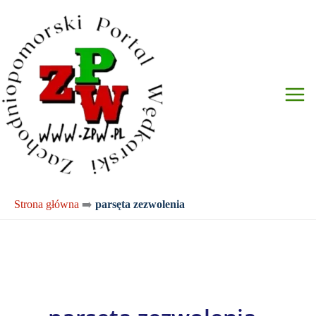
Przejdź
do
treści
Strona główna
➡️
parsęta zezwolenia