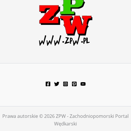
Prawa autorskie © 2026 ZPW - Zachodniopomorski Portal
Wędkarski