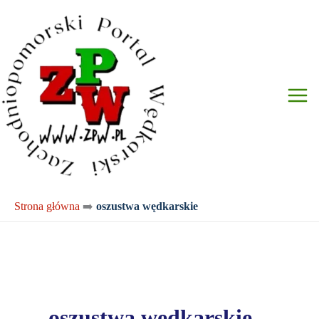
Przejdź
do
treści
Strona główna
➡️
oszustwa wędkarskie
oszustwa wędkarskie