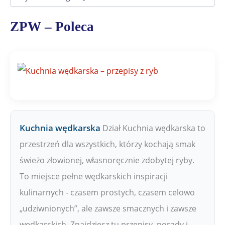
z
i
a
ZPW – Poleca
ł
y
Z
P
W
Kuchnia wędkarska
Dział Kuchnia wędkarska to
przestrzeń dla wszystkich, którzy kochają smak
świeżo złowionej, własnoręcznie zdobytej ryby.
To miejsce pełne wędkarskich inspiracji
kulinarnych - czasem prostych, czasem celowo
„udziwnionych”, ale zawsze smacznych i zawsze
wędkarskich. Znajdziesz tu przepisy, porady i