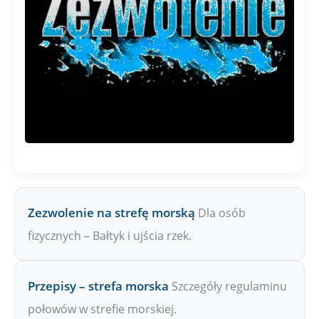
Zezwolenie na strefę morską
Dla osób
fizycznych – Bałtyk i ujścia rzek.
Przepisy – strefa morska
Szczegóły regulaminu
połowów w strefie morskiej.