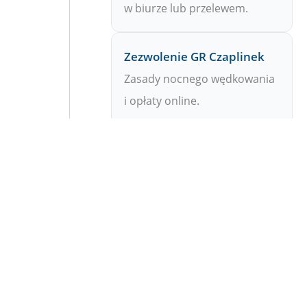
w biurze lub przelewem.
Zezwolenie GR Czaplinek
Zasady nocnego wędkowania
i opłaty online.
Zezwolenie Ińsko – GR
Uwaga: ograniczenia na
jeziorach Storkowo i Sambórz.
Zezwolenie Miedwie – GR
Zasady połowu na dużym
jeziorze Miedwie.