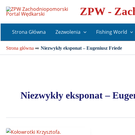
Przejdź
ZPW - Zach
do
treści
Strona Główna
Zezwolenia
Fishing World
Strona główna
➡️
Niezwykły eksponat – Eugeniusz Friede
Niezwykły eksponat – Euge