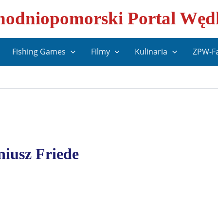
odniopomorski Portal Węd
Fishing Games
Filmy
Kulinaria
ZPW-F
niusz Friede