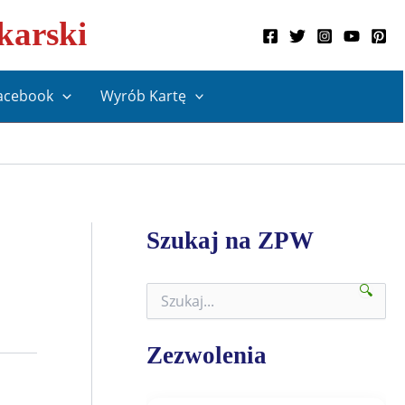
karski
acebook
Wyrób Kartę
Szukaj na ZPW
🔍
S
z
u
k
Zezwolenia
a
j
n