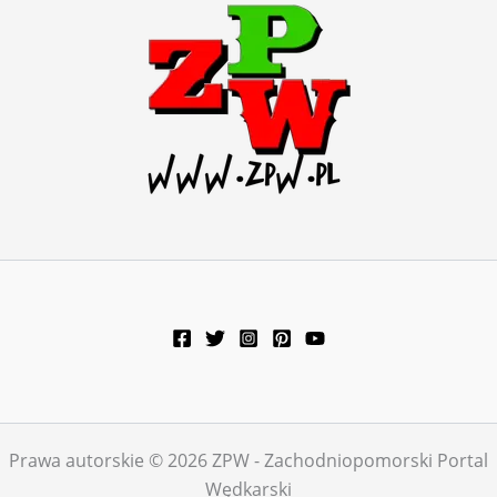
Prawa autorskie © 2026 ZPW - Zachodniopomorski Portal
Wędkarski