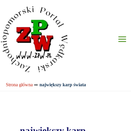
Przejdź
do
treści
Strona główna
➡️
największy karp świata
największy karp