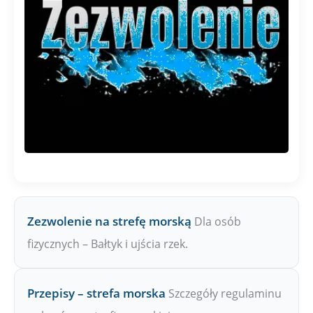
Zezwolenie na strefę morską
Dla osób
fizycznych – Bałtyk i ujścia rzek.
Przepisy – strefa morska
Szczegóły regulaminu