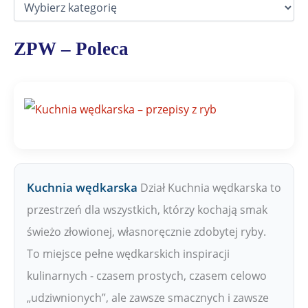
z
i
a
ZPW – Poleca
ł
y
Z
P
W
Kuchnia wędkarska
Dział Kuchnia wędkarska to
przestrzeń dla wszystkich, którzy kochają smak
świeżo złowionej, własnoręcznie zdobytej ryby.
To miejsce pełne wędkarskich inspiracji
kulinarnych - czasem prostych, czasem celowo
„udziwnionych”, ale zawsze smacznych i zawsze