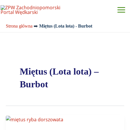
Przejdź
do
treści
Strona główna
➡️
Miętus (Lota lota) - Burbot
Miętus (Lota lota) –
Burbot