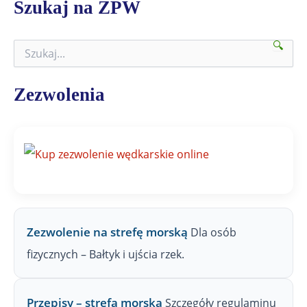
Szukaj na ZPW
🔍
S
z
u
k
Zezwolenia
a
j
n
a
Z
P
W
Zezwolenie na strefę morską
Dla osób
fizycznych – Bałtyk i ujścia rzek.
Przepisy – strefa morska
Szczegóły regulaminu