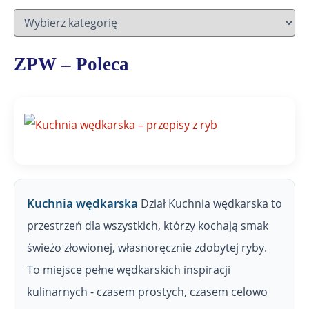
D
z
i
a
ZPW – Poleca
ł
y
Z
P
W
Kuchnia wędkarska
Dział Kuchnia wędkarska to
przestrzeń dla wszystkich, którzy kochają smak
świeżo złowionej, własnoręcznie zdobytej ryby.
To miejsce pełne wędkarskich inspiracji
kulinarnych - czasem prostych, czasem celowo