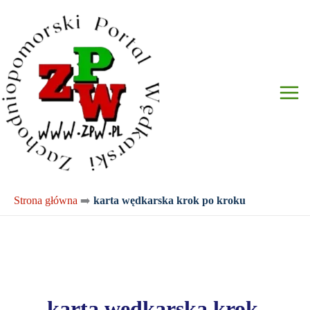
Przejdź
do
treści
Strona główna
➡️
karta wędkarska krok po kroku
karta wędkarska krok