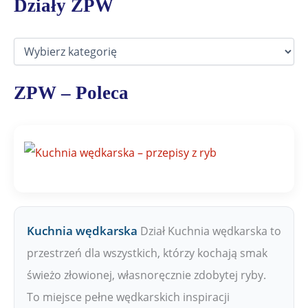
Działy ZPW
D
z
i
a
ZPW – Poleca
ł
y
Z
P
W
Kuchnia wędkarska
Dział Kuchnia wędkarska to
przestrzeń dla wszystkich, którzy kochają smak
świeżo złowionej, własnoręcznie zdobytej ryby.
To miejsce pełne wędkarskich inspiracji