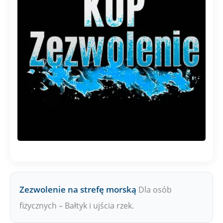
Zezwolenie na strefę morską
Dla osób
fizycznych – Bałtyk i ujścia rzek.