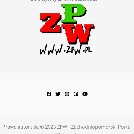
Prawa autorskie © 2026 ZPW - Zachodniopomorski Portal