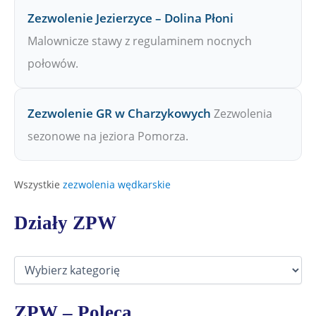
Zezwolenie Jezierzyce – Dolina Płoni
Malownicze stawy z regulaminem nocnych
połowów.
Zezwolenie GR w Charzykowych
Zezwolenia
sezonowe na jeziora Pomorza.
Wszystkie
zezwolenia wędkarskie
Działy ZPW
D
z
i
a
ZPW – Poleca