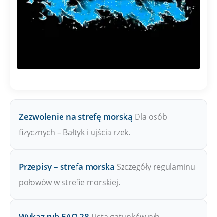
Zezwolenie na strefę morską
Dla osób
fizycznych – Bałtyk i ujścia rzek.
Przepisy – strefa morska
Szczegóły regulaminu
połowów w strefie morskiej.
Wykaz ryb FAO 28
Lista gatunków ryb