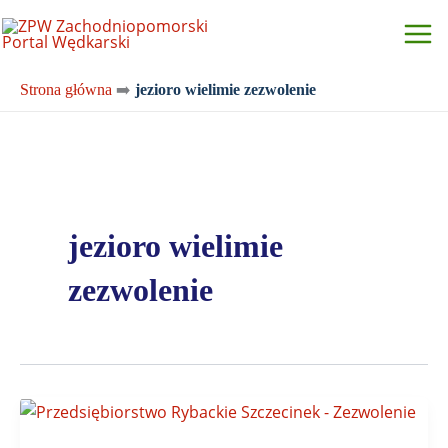
Przejdź
do
treści
Strona główna
➡️
jezioro wielimie zezwolenie
jezioro wielimie
zezwolenie