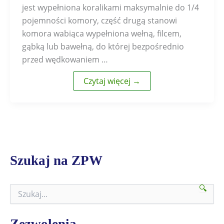
jest wypełniona koralikami maksymalnie do 1/4
pojemności komory, część drugą stanowi
komora wabiąca wypełniona wełną, filcem,
gąbką lub bawełną, do której bezpośrednio
przed wędkowaniem …
Czytaj więcej →
Szukaj na ZPW
🔍
S
z
u
k