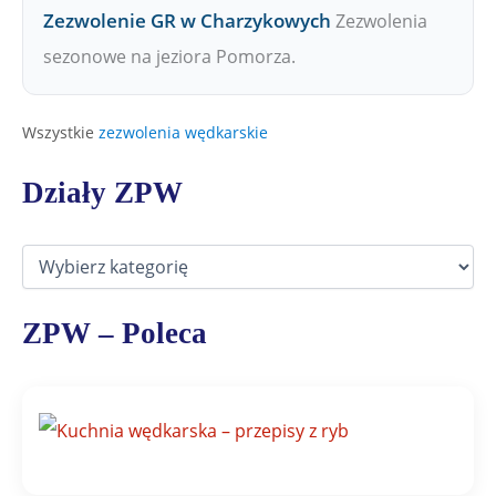
Zezwolenie GR w Charzykowych
Zezwolenia
sezonowe na jeziora Pomorza.
Wszystkie
zezwolenia wędkarskie
Działy ZPW
D
z
i
a
ZPW – Poleca
ł
y
Z
P
W