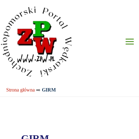
Przejdź
do
treści
Strona główna
➡️
GIRM
GIRM