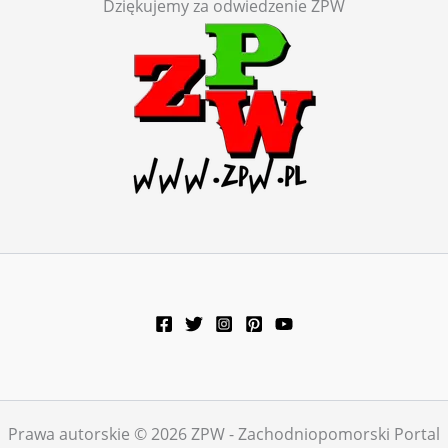
Dziękujemy za odwiedzenie ZPW
Prawa autorskie © 2026 ZPW - Zachodniopomorski Portal