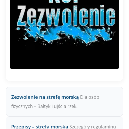
Zezwolenie na strefę morską
Dla osób
fizycznych – Bałtyk i ujścia rzek.
Przepisy – strefa morska
Szczegóły regulaminu