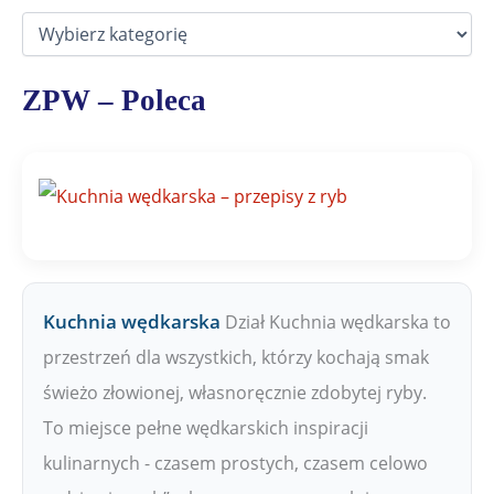
D
z
i
a
ZPW – Poleca
ł
y
Z
P
W
Kuchnia wędkarska
Dział Kuchnia wędkarska to
przestrzeń dla wszystkich, którzy kochają smak
świeżo złowionej, własnoręcznie zdobytej ryby.
To miejsce pełne wędkarskich inspiracji
kulinarnych - czasem prostych, czasem celowo