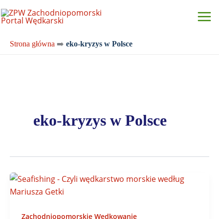
Przejdź
do
treści
Strona główna
➡️
eko-kryzys w Polsce
eko-kryzys w Polsce
Zachodniopomorskie Wędkowanie