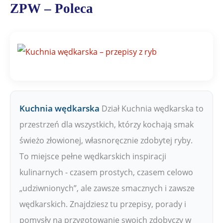
a
ZPW – Poleca
ł
y
Z
P
W
Kuchnia wędkarska
Dział Kuchnia wędkarska to
przestrzeń dla wszystkich, którzy kochają smak
świeżo złowionej, własnoręcznie zdobytej ryby.
To miejsce pełne wędkarskich inspiracji
kulinarnych - czasem prostych, czasem celowo
„udziwnionych”, ale zawsze smacznych i zawsze
wędkarskich. Znajdziesz tu przepisy, porady i
pomysły na przygotowanie swoich zdobyczy w