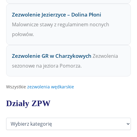
Zezwolenie Jezierzyce – Dolina Płoni
Malownicze stawy z regulaminem nocnych
połowów.
Zezwolenie GR w Charzykowych
Zezwolenia
sezonowe na jeziora Pomorza.
Wszystkie
zezwolenia wędkarskie
Działy ZPW
D
z
i