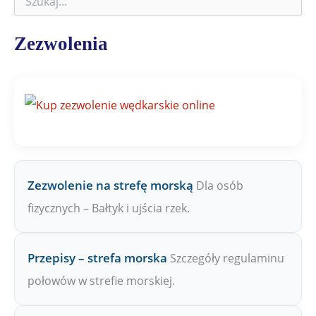
z
u
k
Zezwolenia
a
j
n
a
Z
P
W
Zezwolenie na strefę morską
Dla osób
fizycznych – Bałtyk i ujścia rzek.
Przepisy – strefa morska
Szczegóły regulaminu
połowów w strefie morskiej.