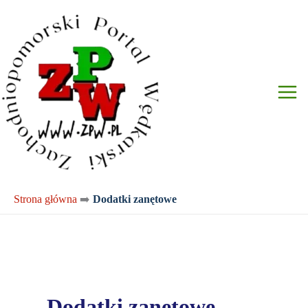
Przejdź
do
treści
Strona główna
➡️
Dodatki zanętowe
Dodatki zanętowe