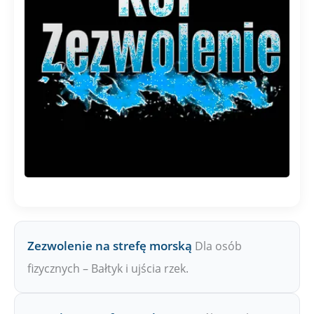
Zezwolenie na strefę morską
Dla osób
fizycznych – Bałtyk i ujścia rzek.