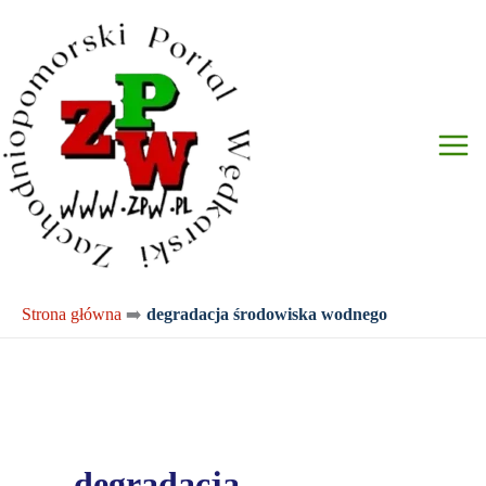
Przejdź
do
treści
Strona główna
➡️
degradacja środowiska wodnego
degradacja