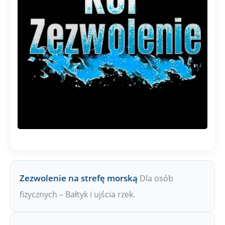
Zezwolenie na strefę morską
Dla osób
fizycznych – Bałtyk i ujścia rzek.