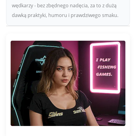
wędkarzy - bez zbędnego nadęcia, za to z dużą
dawką praktyki, humoru i prawdziwego smaku.