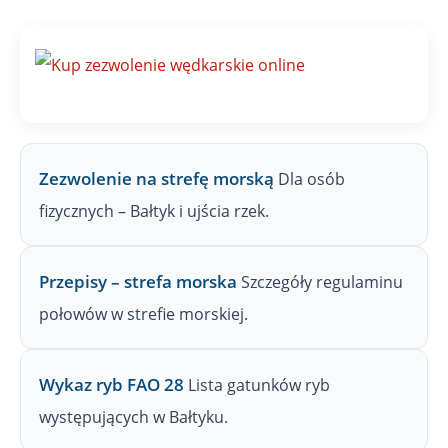
j
n
a
Z
P
W
Zezwolenie na strefę morską
Dla osób
fizycznych – Bałtyk i ujścia rzek.
Przepisy – strefa morska
Szczegóły regulaminu
połowów w strefie morskiej.
Wykaz ryb FAO 28
Lista gatunków ryb
występujących w Bałtyku.