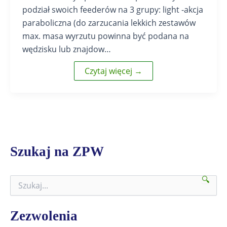
podział swoich feederów na 3 grupy: light -akcja
paraboliczna (do zarzucania lekkich zestawów
max. masa wyrzutu powinna być podana na
wędzisku lub znajdow…
Czytaj więcej →
Szukaj na ZPW
🔍
S
z
u
k
Zezwolenia
a