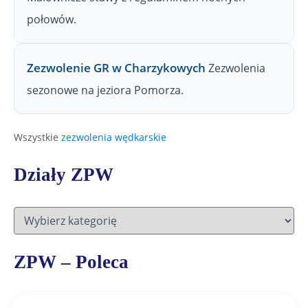
połowów.
Zezwolenie GR w Charzykowych
Zezwolenia
sezonowe na jeziora Pomorza.
Wszystkie
zezwolenia wędkarskie
Działy ZPW
D
z
i
a
ZPW – Poleca
ł
y
Z